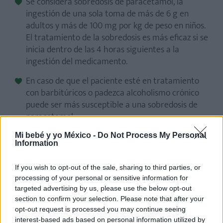
Se considera sobredosis de paracetamol, la
ingestión de una sola toma de más de 6 g en
adultos y más de 100 mg por kg de peso en niños.
El tratamiento de la sobredosis es más eficaz si se
inicia dentro de las 4 horas siguientes a la
ingestión del medicamento.
En caso de que el paciente esté en tratamiento
con barbitúricos o padezca alcoholismo crónico
puede ser más susceptible a una sobredosis de
paracetamol.
En general, se realizará un tratamiento
Mi bebé y yo México -
Do Not Process My Personal
Information
sintomático.
Si olvidó tomar Paracetamol
If you wish to opt-out of the sale, sharing to third parties, or
processing of your personal or sensitive information for
No tome una dosis doble para compensar las
targeted advertising by us, please use the below opt-out
section to confirm your selection. Please note that after your
dosis olvidadas.
opt-out request is processed you may continue seeing
En caso de que haya olvidado una dosis, tome otra
interest-based ads based on personal information utilized by