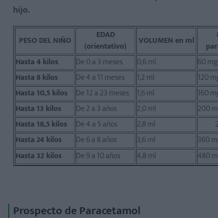
hijo.
EDAD
PESO DEL NIÑO
VOLUMEN en ml
(orientativo)
par
Hasta 4 kilos
De 0 a 3 meses
0,6 ml
60 mg
Hasta 8 kilos
De 4 a 11 meses
1,2 ml
120 m
Hasta 10,5 kilos
De 12 a 23 meses
1,6 ml
160 m
Hasta 13 kilos
De 2 a 3 años
2,0 ml
200 m
Hasta 18,5 kilos
De 4 a 5 años
2,8 ml
Hasta 24 kilos
De 6 a 8 años
3,6 ml
360 m
Hasta 32 kilos
De 9 a 10 años
4,8 ml
480 m
Prospecto de Paracetamol