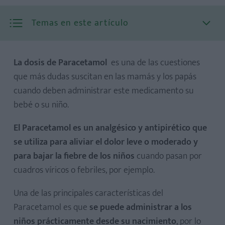
Temas en este artículo
La dosis de Paracetamol
es una de las cuestiones
que más dudas suscitan en las mamás y los papás
cuando deben administrar este medicamento su
bebé o su niño.
Contenido del prospecto
El Paracetamol es un analgésico y antipirético que
1. Qué es el Paracetamol y para qué se utiliza
se utiliza para aliviar el dolor leve o moderado y
para bajar la fiebre de los niños
cuando pasan por
2. Qué necesita saber antes de empezar a tomar
cuadros víricos o febriles, por ejemplo.
Paracetamol
3. Cómo tomar Paracetamol
Una de las principales características del
4. Posibles efectos adversos
Paracetamol es que
se puede administrar a los
5. Conservación del Paracetamol
niños prácticamente desde su nacimiento
, por lo