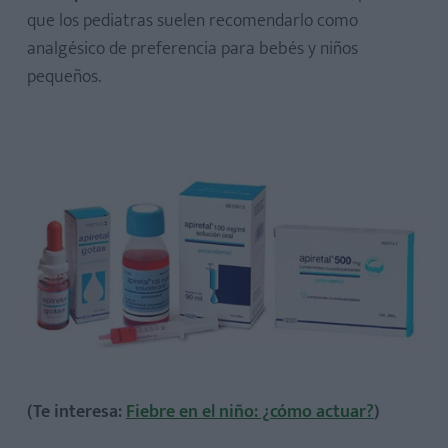
6. Contenido del envase e información adicional
que los pediatras suelen recomendarlo como
analgésico de preferencia para bebés y niños
pequeños.
(Te interesa:
Fiebre en el niño: ¿cómo actuar?
)