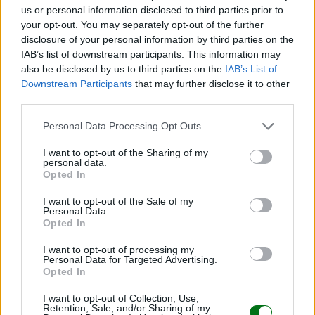
us or personal information disclosed to third parties prior to
tan pronto como sea posible y continúe con el
your opt-out. You may separately opt-out of the further
horario habitual. Sin embargo, si la hora de la
disclosure of your personal information by third parties on the
siguiente toma está muy próxima, salte la dosis
IAB’s list of downstream participants. This information may
que olvidó y tome la dosis siguiente en su hora
also be disclosed by us to third parties on the
IAB’s List of
habitual.
Downstream Participants
that may further disclose it to other
third parties.
Si interrumpe el tratamiento con Paracetamol
Personal Data Processing Opt Outs
Si tiene cualquier otra duda sobre el uso de este
I want to opt-out of the Sharing of my
medicamento, pregunte a su médico, o
personal data.
farmacéutico o enfermero.
Opted In
I want to opt-out of the Sale of my
4. Posibles efectos adversos
Personal Data.
Opted In
Al igual que todos los medicamentos, este
I want to opt-out of processing my
Personal Data for Targeted Advertising.
medicamento puede producir efectos adversos,
Opted In
aunque no todas las personas los sufran.
I want to opt-out of Collection, Use,
Retention, Sale, and/or Sharing of my