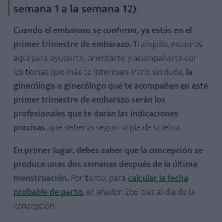
semana 1 a la semana 12)
Cuando el embarazo se confirma, ya estás en el
primer trimestre de embarazo.
Tranquila, estamos
aquí para ayudarte, orientarte y acompañarte con
los temas que más te interesan. Pero, sin duda,
la
Análisis de sangre y orina
ginecóloga o ginecólogo que te acompañen en este
Ecografías del embarazo
primer trimestre de embarazo serán los
Primera ecografía o ecografía de la semana 12
profesionales que te darán las indicaciones
Ecografía del segundo trimestre
precisas
, que deberás seguir al pie de la letra.
Ecografía del tercer trimestre
Triple screening, cribado prenatal, amniocentesis
En primer lugar, debes saber que la concepción se
produce unas dos semanas después de la última
Test de O'Sullivan y curva de glucosa
menstruación.
Por tanto, para
calcular la fecha
Test del estreptococo
probable de parto
, se añaden 266 días al día de la
Monitorización del feto
concepción.
Control periódico del aumento de peso y la alimentación