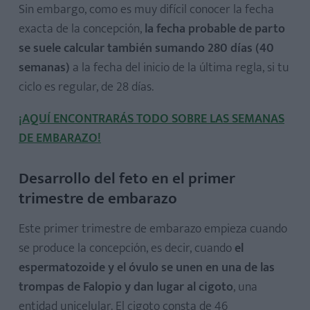
Sin embargo, como es muy difícil conocer la fecha
exacta de la concepción,
la fecha probable de parto
se suele calcular también sumando 280 días (40
semanas)
a la fecha del inicio de la última regla, si tu
¿Cómo tener sexo en el primer trimestre de embarazo?
ciclo es regular, de 28 días.
¡AQUÍ ENCONTRARÁS TODO SOBRE LAS SEMANAS
DE EMBARAZO!
Desarrollo del feto en el primer
trimestre de embarazo
Este primer trimestre de embarazo empieza cuando
se produce la concepción, es decir, cuando
el
espermatozoide y el óvulo se unen en una de las
trompas de Falopio y dan lugar al cigoto
, una
entidad unicelular. El cigoto consta de 46