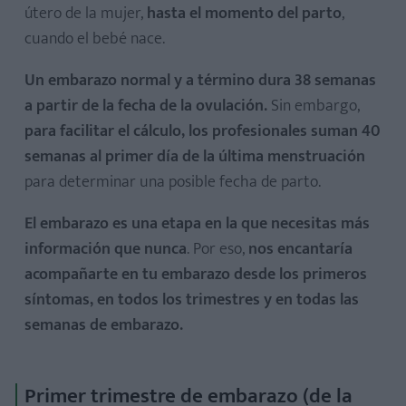
útero de la mujer,
hasta el momento del parto
,
Desarrollo del feto en el primer trimestre de embarazo
cuando el bebé nace.
Cambios en la mujer en el primer trimestre de embarazo
Un embarazo normal y a término dura 38 semanas
a partir de la fecha de la ovulación.
Sin embargo,
para facilitar el cálculo, los profesionales suman 40
semanas al primer día de la última menstruación
Desarrollo del feto en el segundo trimestre de embarazo
para determinar una posible fecha de parto.
Cambios en la mujer en el segundo trimestre de
embarazo
El embarazo es una etapa en la que necesitas más
información que nunca
. Por eso,
nos encantaría
acompañarte en tu embarazo desde los primeros
síntomas, en todos los trimestres y en todas las
semanas de embarazo.
Desarrollo del feto en el tercer trimestre de embarazo
Cambios en la mujer en el tercer trimestre de embarazo
Primer trimestre de embarazo (de la