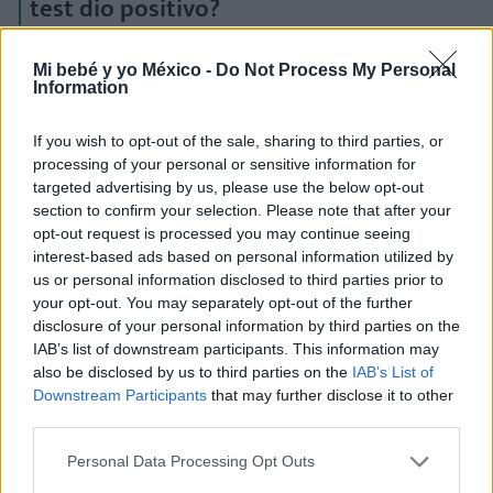
test dio positivo?
Si
el test de embarazo
da un resultado positivo,
lo
Mi bebé y yo México -
Do Not Process My Personal
primero que debes hacer es sacar cita con la(el)
Information
ginecóloga(o)
para tu primer control
.
If you wish to opt-out of the sale, sharing to third parties, or
Esta cita se realiza entre la semana 6 y la
processing of your personal or sensitive information for
semana 9 de embarazo,
siempre contando desde
targeted advertising by us, please use the below opt-out
section to confirm your selection. Please note that after your
la fecha de la última menstruación. Y es que
opt-out request is processed you may continue seeing
acudir antes es poco aconsejable, ya que
interest-based ads based on personal information utilized by
difícilmente el examen ecográfico podrá obtener
us or personal information disclosed to third parties prior to
información útil del embrión, que aún es muy
your opt-out. You may separately opt-out of the further
pequeño.
disclosure of your personal information by third parties on the
IAB’s list of downstream participants. This information may
Programa una cita en tu centro atención
also be disclosed by us to third parties on the
IAB’s List of
primaria
, con la(el) ginecóloga(o) que te asignen.
Downstream Participants
that may further disclose it to other
third parties.
También puedes hacerlo con tu médico de
cabecera
, quien te indicará todos los pasos que
Personal Data Processing Opt Outs
debes dar para iniciar tu proceso de control y