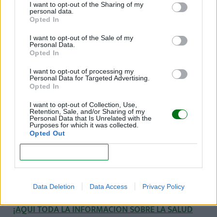
I want to opt-out of the Sharing of my
seguimiento del embarazo sano.
personal data.
Opted In
Cuando ya tengas la cita con la ginecóloga,
debes
I want to opt-out of the Sale of my
seguir todas las indicaciones que te den
, en
Personal Data.
cuanto a cuidados, alimentación, suplementos,
Opted In
análisis de sangre y orina, eliminación de malos
I want to opt-out of processing my
hábitos, etc.
Personal Data for Targeted Advertising.
Opted In
(Te interesa:
Calculadoras del embarazo
)
I want to opt-out of Collection, Use,
Retention, Sale, and/or Sharing of my
Durante esta primera cita, la ginecóloga realizará:
Personal Data that Is Unrelated with the
Purposes for which it was collected.
Opted Out
Una
ecografía vaginal
para confirmar la
presencia del saco amniótico.
CONFIRM
Elaborará tu
historial clínico.
Determinará
la fecha probable de parto
.
Data Deletion
Data Access
Privacy Policy
¡AQUÍ TODA LA INFORMACIÓN SOBRE LA SALUD