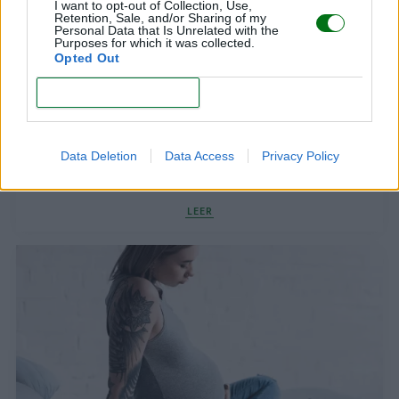
I want to opt-out of Collection, Use,
Retention, Sale, and/or Sharing of my
Personal Data that Is Unrelated with the
Purposes for which it was collected.
Opted Out
CONFIRM
Data Deletion
Data Access
Privacy Policy
Hipertensión en el embarazo: el ginecólogo
informa
LEER