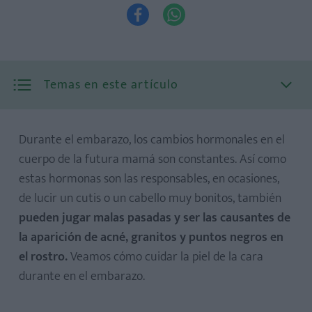


Temas en este artículo
Durante el embarazo, los cambios hormonales en el
cuerpo de la futura mamá son constantes. Así como
estas hormonas son las responsables, en ocasiones,
de lucir un cutis o un cabello muy bonitos, también
Piel más oleosa, o rostro radiante o acné y granitos
pueden jugar malas pasadas y ser las causantes de
la aparición de acné, granitos y puntos negros en
el rostro.
Veamos cómo cuidar la piel de la cara
durante en el embarazo.
1. Lavarse el rostro a menudo y correctamente