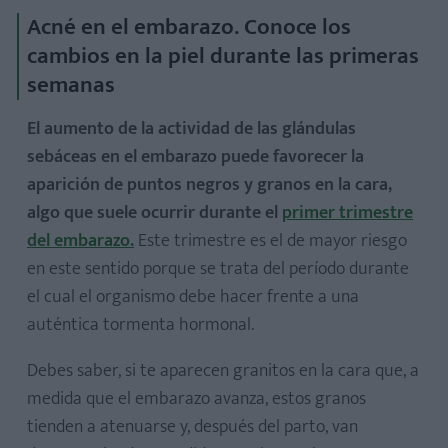
Acné en el embarazo. Conoce los
2. Desmaquillarse cada noche o evitar el maquillaje
cambios en la piel durante las primeras
3. Usar un protector solar adecuado
semanas
4. Hidratarse de forma regular
5. No tocarse las espinillas
El aumento de la actividad de las glándulas
sebáceas en el embarazo puede favorecer la
aparición de puntos negros y granos en la cara,
algo que suele ocurrir durante el
primer trimestre
del embarazo.
Este trimestre es el de mayor riesgo
en este sentido porque se trata del período durante
el cual el organismo debe hacer frente a una
auténtica tormenta hormonal.
Debes saber, si te aparecen granitos en la cara que, a
medida que el embarazo avanza, estos granos
tienden a atenuarse y, después del parto, van