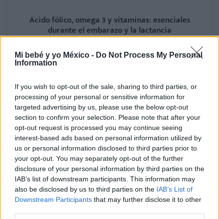
Ácido fólico, omega 3 y vitaminas: esenciales
durante el embarazo y la lactancia
LEER
Mi bebé y yo México -
Do Not Process My Personal
Information
If you wish to opt-out of the sale, sharing to third parties, or
processing of your personal or sensitive information for
targeted advertising by us, please use the below opt-out
section to confirm your selection. Please note that after your
opt-out request is processed you may continue seeing
interest-based ads based on personal information utilized by
us or personal information disclosed to third parties prior to
your opt-out. You may separately opt-out of the further
disclosure of your personal information by third parties on the
Matrona: quién es y qué hace durante el
IAB’s list of downstream participants. This information may
embarazo y posparto
also be disclosed by us to third parties on the
IAB’s List of
Downstream Participants
that may further disclose it to other
LEER
third parties.