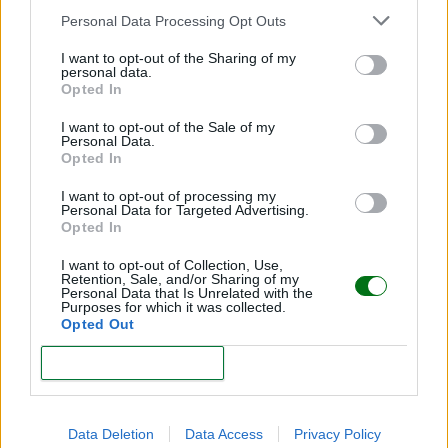
Personal Data Processing Opt Outs
I want to opt-out of the Sharing of my
personal data.
Opted In
I want to opt-out of the Sale of my
Personal Data.
Opted In
I want to opt-out of processing my
Personal Data for Targeted Advertising.
Citomegalovirus en embarazadas: qué es, cómo
Opted In
se contagia y cómo prevenirlo
I want to opt-out of Collection, Use,
Retention, Sale, and/or Sharing of my
LEER
Personal Data that Is Unrelated with the
Purposes for which it was collected.
Opted Out
CONFIRM
Data Deletion
Data Access
Privacy Policy