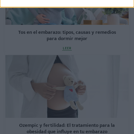
Tos en el embarazo: tipos, causas y remedios
para dormir mejor
LEER
Ozempic y fertilidad: El tratamiento para la
obesidad que influye en tu embarazo