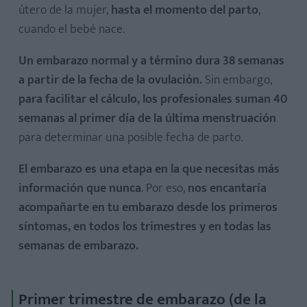
útero de la mujer,
hasta el momento del parto
,
Desarrollo del feto en el primer trimestre de embarazo
cuando el bebé nace.
Cambios en la mujer en el primer trimestre de embarazo
Un embarazo normal y a término dura 38 semanas
a partir de la fecha de la ovulación.
Sin embargo,
para facilitar el cálculo, los profesionales suman 40
semanas al primer día de la última menstruación
Desarrollo del feto en el segundo trimestre de embarazo
para determinar una posible fecha de parto.
Cambios en la mujer en el segundo trimestre de
embarazo
El embarazo es una etapa en la que necesitas más
información que nunca
. Por eso,
nos encantaría
acompañarte en tu embarazo desde los primeros
síntomas, en todos los trimestres y en todas las
semanas de embarazo.
Desarrollo del feto en el tercer trimestre de embarazo
Cambios en la mujer en el tercer trimestre de embarazo
Primer trimestre de embarazo (de la