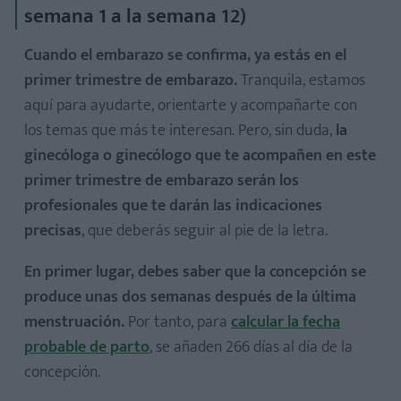
semana 1 a la semana 12)
Cuando el embarazo se confirma, ya estás en el
primer trimestre de embarazo.
Tranquila, estamos
aquí para ayudarte, orientarte y acompañarte con
los temas que más te interesan. Pero, sin duda,
la
Análisis de sangre y orina
ginecóloga o ginecólogo que te acompañen en este
Ecografías del embarazo
primer trimestre de embarazo serán los
Primera ecografía o ecografía de la semana 12
profesionales que te darán las indicaciones
Ecografía del segundo trimestre
precisas
, que deberás seguir al pie de la letra.
Ecografía del tercer trimestre
Triple screening, cribado prenatal, amniocentesis
En primer lugar, debes saber que la concepción se
produce unas dos semanas después de la última
Test de O'Sullivan y curva de glucosa
menstruación.
Por tanto, para
calcular la fecha
Test del estreptococo
probable de parto
, se añaden 266 días al día de la
Monitorización del feto
concepción.
Control periódico del aumento de peso y la alimentación