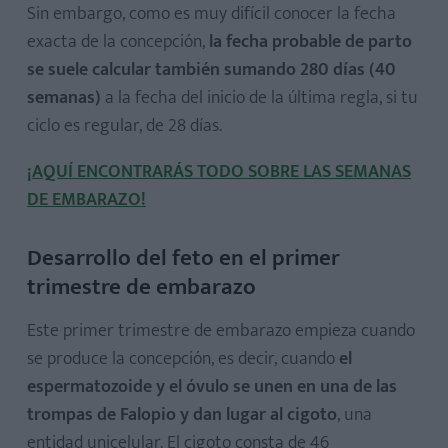
Sin embargo, como es muy difícil conocer la fecha
exacta de la concepción,
la fecha probable de parto
se suele calcular también sumando 280 días (40
semanas)
a la fecha del inicio de la última regla, si tu
¿Cómo tener sexo en el primer trimestre de embarazo?
ciclo es regular, de 28 días.
¡AQUÍ ENCONTRARÁS TODO SOBRE LAS SEMANAS
DE EMBARAZO!
Desarrollo del feto en el primer
trimestre de embarazo
Este primer trimestre de embarazo empieza cuando
se produce la concepción, es decir, cuando
el
espermatozoide y el óvulo se unen en una de las
trompas de Falopio y dan lugar al cigoto
, una
entidad unicelular. El cigoto consta de 46