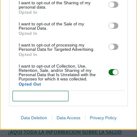
I want to opt-out of the Sharing of my
seguimiento del embarazo sano.
personal data.
Opted In
Cuando ya tengas la cita con la ginecóloga,
debes
I want to opt-out of the Sale of my
seguir todas las indicaciones que te den
, en
Personal Data.
cuanto a cuidados, alimentación, suplementos,
Opted In
análisis de sangre y orina, eliminación de malos
I want to opt-out of processing my
hábitos, etc.
Personal Data for Targeted Advertising.
Opted In
(Te interesa:
Calculadoras del embarazo
)
I want to opt-out of Collection, Use,
Retention, Sale, and/or Sharing of my
Durante esta primera cita, la ginecóloga realizará:
Personal Data that Is Unrelated with the
Purposes for which it was collected.
Opted Out
Una
ecografía vaginal
para confirmar la
presencia del saco amniótico.
CONFIRM
Elaborará tu
historial clínico.
Determinará
la fecha probable de parto
.
Data Deletion
Data Access
Privacy Policy
¡AQUÍ TODA LA INFORMACIÓN SOBRE LA SALUD