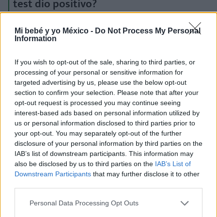
test dio positivo?
Si
el test de embarazo
da un resultado positivo,
lo
Mi bebé y yo México -
Do Not Process My Personal
primero que debes hacer es sacar cita con la(el)
Information
ginecóloga(o)
para tu primer control
.
If you wish to opt-out of the sale, sharing to third parties, or
Esta cita se realiza entre la semana 6 y la
processing of your personal or sensitive information for
semana 9 de embarazo,
siempre contando desde
targeted advertising by us, please use the below opt-out
section to confirm your selection. Please note that after your
la fecha de la última menstruación. Y es que
opt-out request is processed you may continue seeing
acudir antes es poco aconsejable, ya que
interest-based ads based on personal information utilized by
difícilmente el examen ecográfico podrá obtener
us or personal information disclosed to third parties prior to
información útil del embrión, que aún es muy
your opt-out. You may separately opt-out of the further
pequeño.
disclosure of your personal information by third parties on the
IAB’s list of downstream participants. This information may
Programa una cita en tu centro atención
also be disclosed by us to third parties on the
IAB’s List of
primaria
, con la(el) ginecóloga(o) que te asignen.
Downstream Participants
that may further disclose it to other
third parties.
También puedes hacerlo con tu médico de
cabecera
, quien te indicará todos los pasos que
Personal Data Processing Opt Outs
debes dar para iniciar tu proceso de control y