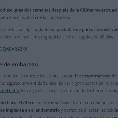
produce unas dos semanas después de la última menstruaci
aden 266 días al día de la concepción.
cta de la concepción,
la fecha probable de parto se suele cal
el inicio de la última regla, si tu ciclo es regular, de 28 días.
E EMBARAZO!
tre de embarazo
produce la concepción, es decir, cuando
el espermatozoide 
 al cigoto
, una entidad unicelular. El cigoto consta de 46 c
o del bebé
, los rasgos físicos o las enfermedades hereditarias,
pio hacia el útero
, mientras se divide formando una bola de 
e se implanta en el endometrio
y dentro de él están las célul
ción
tación aumentan las hormonas, como los estrógenos y
la pro