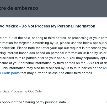
stre de embarazo
ar los primeros síntomas de embarazo
. Náuseas, cansancio,
 yo México -
Do Not Process My Personal Information
BARAZO, ENTRA EN ESTE ARTÍCULO
.
to opt-out of the sale, sharing to third parties, or processing of your per
formation for targeted advertising by us, please use the below opt-out s
r selection. Please note that after your opt-out request is processed y
e la semana 13 a la 28)
eing interest-based ads based on personal information utilized by us or
disclosed to third parties prior to your opt-out. You may separately opt-
losure of your personal information by third parties on the IAB’s list of
e desarrollándose y dará un gran estirón
, tanto que tu ab
. This information may also be disclosed by us to third parties on the
IA
Participants
that may further disclose it to other third parties.
estre de embarazo
l Data Processing Opt Outs
stre de embarazo:
o opt-out of the Sharing of my personal data.