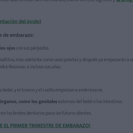
ntación del óvulo
)
?
re de embarazo:
los ojos
con sus párpados.
bultitos, más adelante como unas paletas y después ya empezarán a so
drá flexionar, e incluso sus uñas.
tu bebé, y el tronco y el cuello empiezan a enderezarse.
órganos, como los genitales
externos del bebé o los intestinos.
en los brotes dentarios para los futuros dientes.
 EL PRIMER TRIMESTRE DE EMBARAZO!