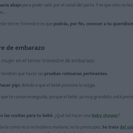
acia abajo
para poder salir por el canal del parto. Y es que esto no le
as…
este tercer trimestre es que
podrás, por fin, conocer a tu queridísi
stre de embarazo
a mujer en el tercer trimestre de embarazo.
e tendrán que hacer las
pruebas rutinarias pertinentes.
hacer pipí
, debido a que el bebé presiona la vejiga.
 que te cansas enseguida, porque el bebé, ya muy grandote, está pres
o las cositas para tu bebé
. ¿Qué tal hacer una
Baby shower
?
iarla como no si no hubiera mañana, no te preocupes.
Se trata
del sí