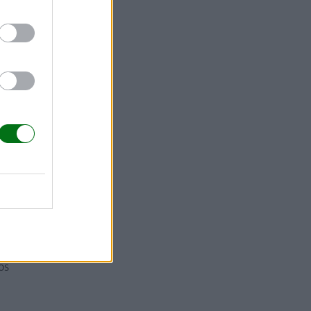
llando el
tá moviendo
zo, te
os