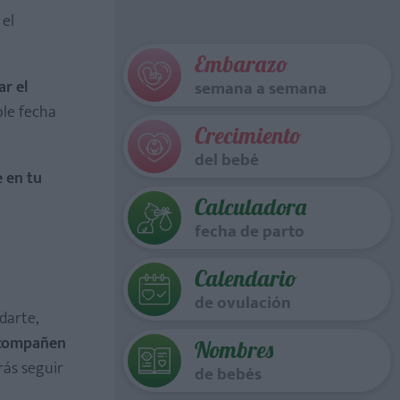
 el
Embarazo
ar el
semana a semana
le fecha
Crecimiento
del bebé
 en tu
Calculadora
fecha de parto
Calendario
de ovulación
darte,
 acompañen
Nombres
rás seguir
de bebés