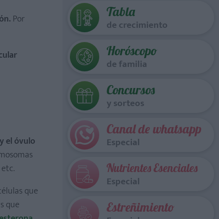
Tabla
ón.
Por
de crecimiento
Horóscopo
cular
de familia
Concursos
y sorteos
Canal de whatsapp
y el óvulo
Especial
romosomas
Nutrientes Esenciales
 etc.
Especial
células que
as que
Estreñimiento
gesterona
,