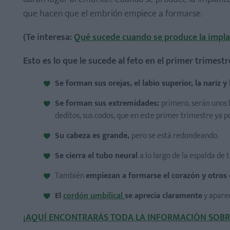
que hacen que el embrión empiece a formarse.
(Te interesa:
Qué sucede cuando se produce la impla
¿Cómo tener sexo en el primer trimestre de embarazo
Esto es lo que le sucede al feto en el primer trimest
Se forman sus orejas, el labio superior, la nariz y 
Se forman sus extremidades:
primero, serán unos 
deditos, sus codos, que en este primer trimestre ya po
Su cabeza es grande,
pero se está redondeando.
Se cierra el tubo neural
a lo largo de la espalda de 
También
empiezan a formarse el corazón y otros 
El
cordón umbilical
se aprecia claramente
y aparec
¡AQUÍ ENCONTRARÁS TODA LA INFORMACIÓN SOBRE