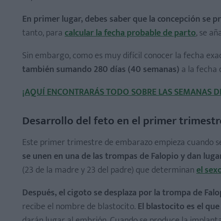
En primer lugar, debes saber que la concepción se 
tanto, para
calcular la fecha probable de parto
, se añ
Sin embargo, como es muy difícil conocer la fecha exa
también sumando 280 días (40 semanas)
a la fecha d
Análisis de sangre y orina
¡AQUÍ ENCONTRARÁS TODO SOBRE LAS SEMANAS D
Ecografías del embarazo
Primera ecografía o ecografía de la semana 12
Desarrollo del feto en el primer trimes
Ecografía del segundo trimestre
Ecografía del tercer trimestre
Este primer trimestre de embarazo empieza cuando se 
Triple screening, cribado prenatal, amniocentesis
se unen en una de las trompas de Falopio y dan lugar
(23 de la madre y 23 del padre) que determinan
el sex
Test de O'Sullivan y curva de glucosa
Test del estreptococo
Después, el cigoto se desplaza por la trompa de Falo
Monitorización del feto
recibe el nombre de blastocito.
El blastocito es el qu
Control periódico del aumento de peso y la alimenta
darán lugar al embrión. Cuando se produce la implan