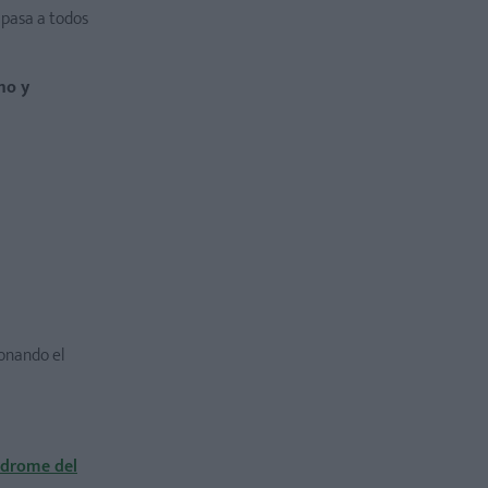
s pasa a todos
mo y
ionando el
ndrome del