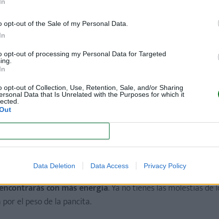
 chupando el dedo. Es que, en este segundo trimestre,
se está desarro
In
o opt-out of the Sale of my Personal Data.
é,
primero como un ligero aleteo y después ya notarás que algo se es
In
to opt-out of processing my Personal Data for Targeted
ing.
rasa, llamada vérnix,
que le ayudará a protegerse.
In
 mueve sus ojitos.
o opt-out of Collection, Use, Retention, Sale, and/or Sharing
ersonal Data that Is Unrelated with the Purposes for which it
terior, incluyendo la voz de mamá y papá, desde la pancita.
lected.
Out
mestre de embarazo
CONFIRM
 de embarazo es que, entre las semanas 18 y 20 de embara
l sexo de tu bebé.
Data Deletion
Data Access
Privacy Policy
encontrarás con más energía
. Ya no tienes las molestias de l
por el peso de la pancita.