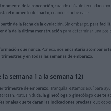
el momento de la concepción
, cuando el óvulo fecundado por
asta el momento del parto
, cuando el bebé nace.
o
rtir de la fecha de la ovulación.
Sin embargo,
para facilit
azo
er día de la última menstruación
para determinar una posib
nformación que nunca
. Por eso,
nos encantaría acompañarte
 trimestres y en todas las semanas de embarazo.
razo
arazo
 la semana 1 a la semana 12)
mer trimestre de embarazo.
Tranquila, estamos aquí para ayu
eresan. Pero, sin duda,
la ginecóloga o ginecólogo que te
o
esionales que te darán las indicaciones precisas
, que debe
azo