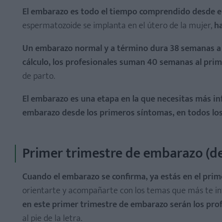
El embarazo es todo el tiempo comprendido desde 
espermatozoide se implanta en el útero de la mujer,
h
Desarrollo del feto en el primer trimestre de embaraz
Un embarazo normal y a término dura 38 semanas a pa
Cambios en la mujer en el primer trimestre de embar
cálculo, los profesionales suman 40 semanas al prim
de parto.
El embarazo es una etapa en la que necesitas más i
embarazo desde los primeros síntomas, en todos los
Desarrollo del feto en el segundo trimestre de emba
Cambios en la mujer en el segundo trimestre de emb
Primer trimestre de embarazo (de
Cuando el embarazo se confirma, ya estás en el pri
orientarte y acompañarte con los temas que más te int
Desarrollo del feto en el tercer trimestre de embaraz
en este primer trimestre de embarazo serán los prof
Cambios en la mujer en el tercer trimestre de embar
al pie de la letra.