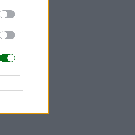
la mujer
ramos el
 abundante
 las
a, es una
ie de "bebida
poco
ia de calcio
e demasiado