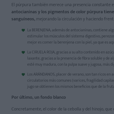
El púrpura también merece una presencia constante en 
antocianinas y los pigmentos de color púrpura tienen
sanguíneos,
mejorando la circulación y haciendo frente 
La BERENJENA, además de antocianinas, contiene algu
estimular los músculos del sistema digestivo, perezo
mejor es comer la berenjena con la piel, ya que es a
La CIRUELA ROJA, gracias a su alto contenido en azúc
laxante, gracias a la presencia de fibra soluble y d
esté muy madura, con la pulpa suave y jugosa, más di
Los ARÁNDANOS, placer de verano, son tan ricos en an
circulatorios más comunes (varices, fragilidad capilar
jugo se obtienen los mismos beneficios que de la frut
Por último, un fondo blanco
Concretamente, el color de la cebolla y del hinojo, que