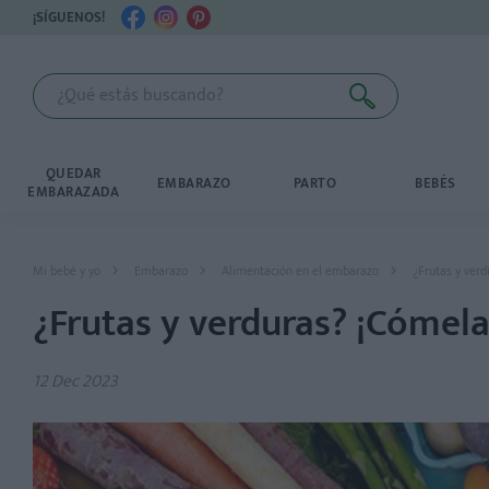
¡SÍGUENOS!
QUEDAR
EMBARAZO
PARTO
BEBÉS
EMBARAZADA
Mi bebé y yo
Embarazo
Alimentación en el embarazo
¿Frutas y verd
¿Frutas y verduras? ¡Cómela
12 Dec 2023