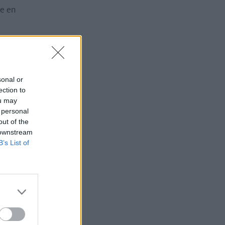
te en
 factor
embarazo. Al
por la parte
sonal or
ection to
 con la
ou may
 personal
 con el valor
out of the
 downstream
B’s List of
aridad de
esentadas y
natural.
e pulpa