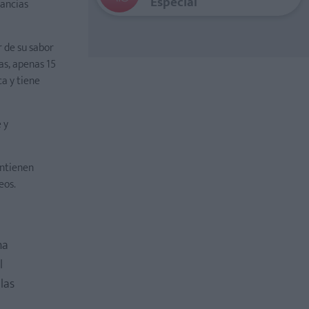
Especial
tancias
r de su sabor
as, apenas 15
ca y tiene
 y
ontienen
eos.
na
l
las