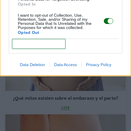
¿Sabes qué es un embarazo geriátrico? ¿Por qué
Opted In
se utiliza este sorprendente término?
I want to opt-out of Collection, Use,
LEER
Retention, Sale, and/or Sharing of my
Personal Data that Is Unrelated with the
Purposes for which it was collected.
Opted Out
CONFIRM
Data Deletion
Data Access
Privacy Policy
¿Qué mitos existen sobre el embarazo y el parto?
LEER