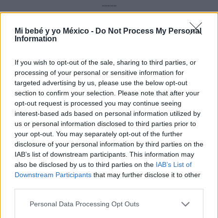
..........
¿Te resultaron prácticas estas calculadoras del
Mi bebé y yo México -
Do Not Process My Personal
embarazo? ¿Cuál de ellas te gustó más y por qué?
Information
¡Déjanos tu comentario!
If you wish to opt-out of the sale, sharing to third parties, or
processing of your personal or sensitive information for
ELENA RUIZ
targeted advertising by us, please use the below opt-out
Periodista especializada en
section to confirm your selection. Please note that after your
parenting, infancia y crianza
opt-out request is processed you may continue seeing
Elena Ruiz
interest-based ads based on personal information utilized by
us or personal information disclosed to third parties prior to
your opt-out. You may separately opt-out of the further
disclosure of your personal information by third parties on the
IAB’s list of downstream participants. This information may
also be disclosed by us to third parties on the
IAB’s List of
Downstream Participants
that may further disclose it to other
third parties.
Personal Data Processing Opt Outs