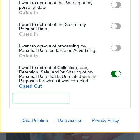
I want to opt-out of the Sharing of my
personal data.
Te puede interesar…
Opted In
I want to opt-out of the Sale of my
Personal Data.
Opted In
I want to opt-out of processing my
Personal Data for Targeted Advertising.
Opted In
I want to opt-out of Collection, Use,
Retention, Sale, and/or Sharing of my
Personal Data that Is Unrelated with the
Purposes for which it was collected.
Opted Out
10 consejos para disfrutar de la playa durante el
CONFIRM
embarazo
LEER
Data Deletion
Data Access
Privacy Policy