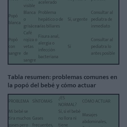
acelerado
visible
Blanca
Problema
Consultar al
Popó
o
hepático o de
Sí, urgente
pediatra de
blanca
grisácea
vías biliares
inmediato
Café
Fisura anal,
Popó
rojiza o
Consultar al
alergia o
con
vetas
Sí
pediatra lo
infección
sangre
de
antes posible
bacteriana
sangre
Tabla resumen: problemas comunes en
la popó del bebé y cómo actuar
¿ES
PROBLEMA
SÍNTOMAS
CÓMO ACTUAR
NORMAL?
Mi bebé se
Sí, si el bebé
Masajes
tira muchos
Gases
no llora ni
abdominales,
gases pero
frecuentes,
tiene