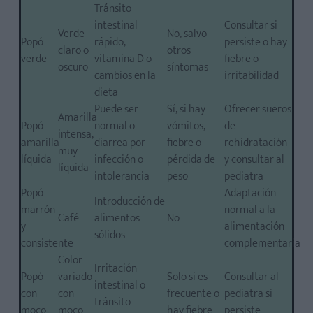
Tránsito
intestinal
Consultar si
Verde
No, salvo
Popó
rápido,
persiste o hay
claro o
otros
verde
vitamina D o
fiebre o
oscuro
síntomas
cambios en la
irritabilidad
dieta
Puede ser
Sí, si hay
Ofrecer sueros
Amarilla
Popó
normal o
vómitos,
de
intensa,
amarilla
diarrea por
fiebre o
rehidratación
muy
líquida
infección o
pérdida de
y consultar al
líquida
intolerancia
peso
pediatra
Popó
Adaptación
Introducción de
marrón
normal a la
Café
alimentos
No
y
alimentación
sólidos
consistente
complementaria
Color
Irritación
Popó
variado
Solo si es
Consultar al
intestinal o
con
con
frecuente o
pediatra si
tránsito
moco
moco
hay fiebre
persiste