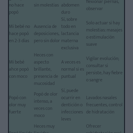
flexionar piernas,
no hace
sin molestias
abdomen
observar
popó
duro
Sí, sobre
Solo actuar si hay
Mi bebé no
Ausencia de
todo en
molestias: masajes
hace popó
deposiciones,
lactancia
o estimulación
en 2-3 días
pero sin dolor
materna
suave
exclusiva
Heces con
Vigilar evolución;
Mi bebé
aspecto
A veces es
consultar si
ahce popó
brillante,
normal si es
persiste, hay fiebre
con moco
presencia de
puntual
o sangre
mucosidad
Sí, puede
Popó de olor
Popó con
ocurrir en
Lavados nasales
intenso, a
olor muy
dentición o
frecuentes, control
veces con
fuerte
infecciones
de hidratación
moco
leves
Heces muy
Ofrecer