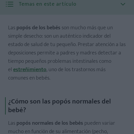
Temas en este artículo
Las
popós de los bebés
son mucho más que un
simple desecho: son un auténtico indicador del
estado de salud de tu pequeño. Prestar atención a las
deposiciones permite a padres y madres detectar a
tiempo pequeños problemas intestinales como
1. Popó negra o verde oscuro: meconio
el
estreñimiento
, uno de los trastornos más
2. Popó de color mostaza: lactancia materna
comunes en bebés.
3. Popó verde en bebés
4. Popó amarilla líquida: posible diarrea
¿Cómo son las popós normales del
5. Popó café y más consistente: inicio de alimentos sólidos
bebé?
6. Popó blanca o blanquecina
7. Popó con sangre o café-rojiza
Las
popós normales de los bebés
pueden variar
8. Popó con moco o alimentos no digeridos
mucho en función de su alimentación (pecho,