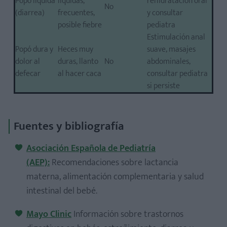
Popó líquida
líquidas,
rehidratación oral
No
(diarrea)
frecuentes,
y consultar
posible fiebre
pediatra
Estimulación anal
Popó dura y
Heces muy
suave, masajes
dolor al
duras, llanto
No
abdominales,
defecar
al hacer caca
consultar pediatra
si persiste
Fuentes y bibliografía
Asociación Española de Pediatría
(AEP):
Recomendaciones sobre lactancia
materna, alimentación complementaria y salud
intestinal del bebé.
Mayo Clinic
Información sobre trastornos