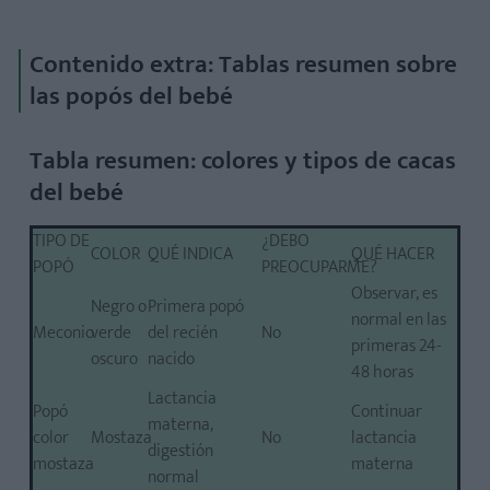
Contenido extra: Tablas resumen sobre
las popós del bebé
Tabla resumen: colores y tipos de cacas
del bebé
TIPO DE
¿DEBO
COLOR
QUÉ INDICA
QUÉ HACER
POPÓ
PREOCUPARME?
Observar, es
Negro o
Primera popó
normal en las
Meconio
verde
del recién
No
primeras 24-
oscuro
nacido
48 horas
Lactancia
Popó
Continuar
materna,
color
Mostaza
No
lactancia
digestión
mostaza
materna
normal