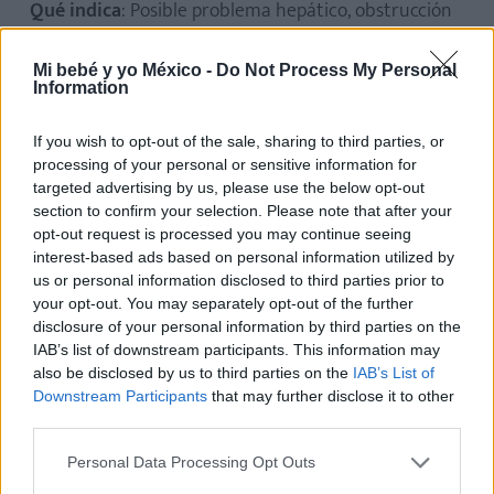
Qué indica
: Posible problema hepático, obstrucción
biliar o trastorno digestivo.
Mi bebé y yo México -
Do Not Process My Personal
¿Es normal?
No, es una señal de alarma.
Information
¿Cuándo preocuparse?
Debes consultar de
If you wish to opt-out of the sale, sharing to third parties, or
processing of your personal or sensitive information for
inmediato al pediatra si observas:
targeted advertising by us, please use the below opt-out
section to confirm your selection. Please note that after your
Popó gris persistente (no solo un episodio aislado).
opt-out request is processed you may continue seeing
interest-based ads based on personal information utilized by
Orina oscura o amarillenta intensa.
us or personal information disclosed to third parties prior to
Piel o parte blanca de los ojos con color
your opt-out. You may separately opt-out of the further
disclosure of your personal information by third parties on the
amarillento (
ictericia
).
IAB’s list of downstream participants. This information may
Bebé decaído o con falta de apetito.
also be disclosed by us to third parties on the
IAB’s List of
Downstream Participants
that may further disclose it to other
La popó gris suele asociarse a enfermedades que
third parties.
requieren diagnóstico y tratamiento precoz, como la
Personal Data Processing Opt Outs
atresia biliar, por lo que no hay que esperar a ver si