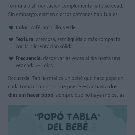
9. Popó gris en bebés
fórmula o alimentación complementaria) y su edad.
Sin embargo, existen ciertos patrones habituales:
Color
: café, amarillo, verde.
Textura
: cremosa, semilíquida o más compacta
con la alimentación sólida.
Mi bebé se tira muchos gases pero no hace popó
Frecuencia
: desde varias veces al día hasta una
¿Qué hacer si mi bebé no quiere hacer popó?
vez cada 2-3 días.
Mi bebé hace popó con olor muy fuerte
Recuerda: Tan normal es un bebé que hace popó en
¿Cuántos días puede estar un bebé sin hacer popó?
cada toma como otro que puede estar hasta
dos
¿Es normal que cambie la popó del bebé al empezar a
días sin hacer popó
, siempre que no haya molestias.
comer sólidos?