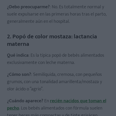
¿Debo preocuparme?
: No. Es totalmente normal y
suele expulsarse en las primeras horas tras el parto,
generalmente aún en el hospital.
2. Popó de color mostaza: lactancia
materna
Qué indica
: Es la típica popó de bebés alimentados
exclusivamente con leche materna.
¿Cómo son?
: Semilíquida, cremosa, con pequeños
grumos, con una tonalidad amarillenta/mostaza y
olor ácido o “agrio”.
¿Cuándo aparece?
En
recién nacidos que toman el
pecho
. Los bebés alimentados con fórmula suelen
tener heces más compactas y de tinte grisáceo.