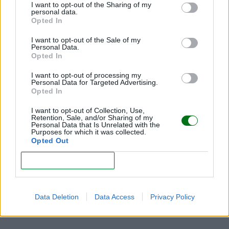
I want to opt-out of the Sharing of my
cambia por sí sola.
personal data.
Opted In
I want to opt-out of the Sale of my
Problemas y preguntas frecuentes
Personal Data.
Opted In
relacionados con la popó del bebé
I want to opt-out of processing my
Personal Data for Targeted Advertising.
Mi bebé se tira muchos gases pero no
Opted In
hace popó
I want to opt-out of Collection, Use,
Retention, Sale, and/or Sharing of my
Personal Data that Is Unrelated with the
La
dificultad para hacer popó
es frecuente en
Purposes for which it was collected.
Opted Out
bebés pequeños.
Si no hay molestias, no es preocupante.
CONFIRM
Si hay llanto o abdomen duro, pueden ayudar los
masajes abdominales o la estimulación anal
Data Deletion
Data Access
Privacy Policy
suave.