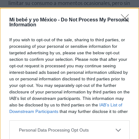
limitar su consumo a momentos ocasionales, pero sin
que formen parte de la dieta habitual del niño.
Mi bebé y yo México -
Do Not Process My Personal
Otra sugerencia muy importante es aumentar la
Information
cantidad de líquidos que el pequeño consume.
El
If you wish to opt-out of the sale, sharing to third parties, or
agua hace que
las caquitas del bebé
estén más
processing of your personal or sensitive information for
blandas y sean más fáciles de eliminar.
targeted advertising by us, please use the below opt-out
section to confirm your selection. Please note that after your
(Te interesa:
Agua mineral: los tipos que hay
)
opt-out request is processed you may continue seeing
interest-based ads based on personal information utilized by
us or personal information disclosed to third parties prior to
Asimismo,
practicar ejercicio físico es muy
your opt-out. You may separately opt-out of the further
beneficioso contra el estreñimiento.
Si el niño no
disclosure of your personal information by third parties on the
tiene la posibilidad de estar mucho tiempo al aire
IAB’s list of downstream participants. This information may
also be disclosed by us to third parties on the
IAB’s List of
libre donde puede correr y moverse, debe practicar
Downstream Participants
that may further disclose it to other
regularmente un deporte. La costumbre de sentarse
third parties.
delante de la televisión o de la computadora en
Personal Data Processing Opt Outs
cuanto se acaba de comer dificulta la digestión y es