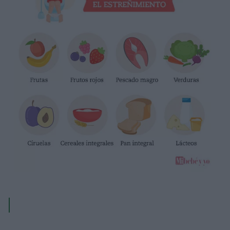
Alimentos integrales
Legumbres
Carnes magras y blancas
Pescados magros
Verduras de hoja verde y con un alto contenido en fibra
Fruta fresca cruda, cocida al vapor o al horno
Leches y lácteos
Mucha agua
Arroz blanco y harinas refinadas
Plátanos y zanahorias
Grasas animales