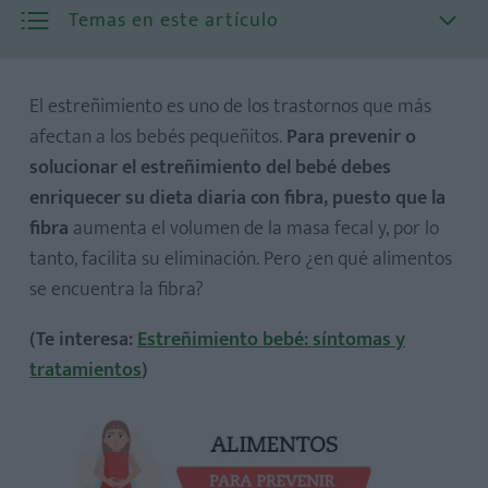
Temas en este artículo
El estreñimiento es uno de los trastornos que más
afectan a los bebés pequeñitos.
Para prevenir o
solucionar el estreñimiento del bebé debes
enriquecer su dieta diaria con fibra, puesto que la
fibra
aumenta el volumen de la masa fecal y, por lo
Purés de verduras verdes
tanto, facilita su eliminación. Pero ¿en qué alimentos
Legumbres
se encuentra la fibra?
Maíz y tapioca
(Te interesa:
Estreñimiento bebé: síntomas y
Purés de fruta y fruta cocida
tratamientos
)
Zanahorias
Plátanos