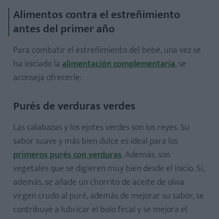
Todas las frituras y salsas
Alimentos contra el estreñimiento
Margarinas
antes del primer año
Chocolate, dulces y bollería industrial
Para combatir el estreñimiento del bebé, una vez se
ha iniciado la
alimentación complementaria
, se
aconseja ofrecerle:
Purés de verduras verdes
Las calabazas y los ejotes verdes son los reyes. Su
sabor suave y más bien dulce es ideal para los
primeros purés con verduras
. Además, son
vegetales que se digieren muy bien desde el inicio. Si,
además, se añade un chorrito de aceite de oliva
virgen crudo al puré, además de mejorar su sabor, se
contribuye a lubricar el bolo fecal y se mejora el