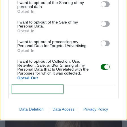
una de las principales causas de estreñimiento.
I want to opt-out of the Sharing of my
personal data.
Opted In
SONIA SANZ
Experta en información
I want to opt-out of the Sale of my
Personal Data.
relacionada con bebés y
Opted In
niños, embarazo y parto,
m(p)aternidad y familia.
I want to opt-out of processing my
Personal Data for Targeted Advertising.
Sonia Sanz
Opted In
I want to opt-out of Collection, Use,
Retention, Sale, and/or Sharing of my
Personal Data that Is Unrelated with the
Purposes for which it was collected.
Opted Out
CONFIRM
Te puede interesar…
Data Deletion
Data Access
Privacy Policy