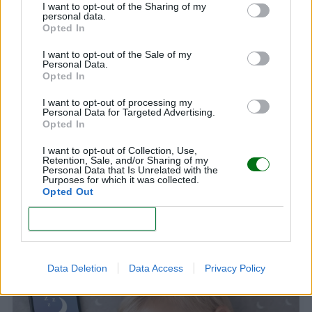
I want to opt-out of the Sharing of my
personal data.
Opted In
Te puede interesar…
I want to opt-out of the Sale of my
Personal Data.
Opted In
I want to opt-out of processing my
Personal Data for Targeted Advertising.
Opted In
I want to opt-out of Collection, Use,
Retention, Sale, and/or Sharing of my
Personal Data that Is Unrelated with the
Purposes for which it was collected.
Opted Out
CONFIRM
Cuándo ir a Urgencias con un niño: guía completa
para padres
LEER
Data Deletion
Data Access
Privacy Policy