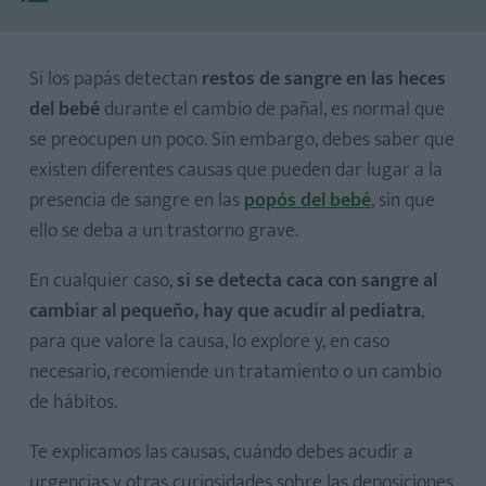
Si los papás detectan
restos de sangre en las heces
del bebé
durante el cambio de pañal, es normal que
se preocupen un poco. Sin embargo, debes saber que
existen diferentes causas que pueden dar lugar a la
presencia de sangre en las
popós del bebé
, sin que
Grieta o fisura anal
ello se deba a un trastorno grave.
Intolerancia alimentaria
En cualquier caso,
si se detecta caca con sangre al
Presencia de un pólipo
cambiar al pequeño, hay que acudir al pediatra
,
Colitis
para que valore la causa, lo explore y, en caso
Divertículo de Meckel
necesario, recomiende un tratamiento o un cambio
Defecto congénito de los vasos sanguíneos del intestino
de hábitos.
Rozadura del pañal
Grietas en los pezones de la madre
Te explicamos las causas, cuándo debes acudir a
urgencias y otras curiosidades sobre las deposiciones