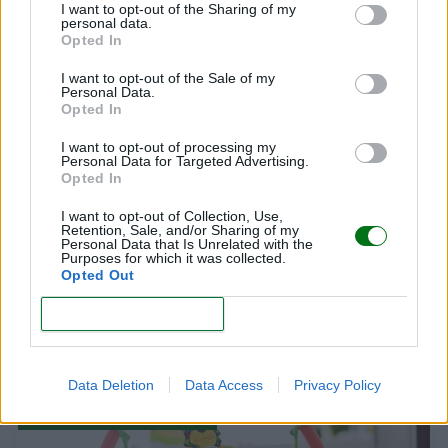
I want to opt-out of the Sharing of my
han sufrido de síndrome de Morris!
personal data.
Opted In
Aquí encontrarás
I want to opt-out of the Sale of my
Personal Data.
Opted In
COMPRAS PARA EL BEBÉ
CUIDADOS DEL BEBÉ
I want to opt-out of processing my
Personal Data for Targeted Advertising.
ENFERMEDADES DEL BEBÉ
Opted In
ESTIMULACIÓN DEL BEBÉ
I want to opt-out of Collection, Use,
Retention, Sale, and/or Sharing of my
Personal Data that Is Unrelated with the
PSICOLOGÍA DEL BEBÉ
SALUD DE TU BEBÉ
Purposes for which it was collected.
Opted Out
SUEÑO DEL BEBÉ
VIDEO DEL DÍA
CONFIRM
Data Deletion
Data Access
Privacy Policy
COMPRAS PARA EL BEBÉ