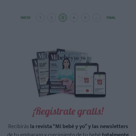
INICIO
1
2
3
4
5
...
FINAL
¡Regístrate gratis!
Recibirás
la revista “Mi bebé y yo” y las newsletters
de tu embarazo y crecimiento de tu bebé
totalmente