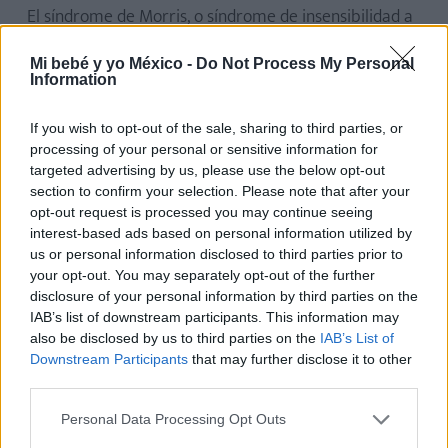
El síndrome de Morris, o síndrome de insensibilidad a
los andrógenos y feminización de los testículos, es
Mi bebé y yo México -
Do Not Process My Personal
una alteración cromosómica que afecta al desarrollo
Information
sexual.
Las personas que padecen este síndrome
tienen los órganos sexuales externos ambiguos.
If you wish to opt-out of the sale, sharing to third parties, or
processing of your personal or sensitive information for
Estas personas pueden tener vagina, aunque más
targeted advertising by us, please use the below opt-out
section to confirm your selection. Please note that after your
corta y acabada normalmente en un fondo cerrado, y
opt-out request is processed you may continue seeing
no con salida al útero, que suele estar ausente. Por
interest-based ads based on personal information utilized by
ello, aunque su apariencia es más bien femenina, son
us or personal information disclosed to third parties prior to
your opt-out. You may separately opt-out of the further
personas andróginas. Es decir, tienen rasgos propios
disclosure of your personal information by third parties on the
del género masculino.
IAB’s list of downstream participants. This information may
also be disclosed by us to third parties on the
IAB’s List of
Si quieres saber más sobre el síndrome de Morris, en
Downstream Participants
that may further disclose it to other
third parties.
este artículo te lo explicamos.
¡Conoce en qué
consiste exactamente, qué medidas hay que
Personal Data Processing Opt Outs
adoptar en caso de discriminación y qué famosos