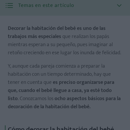
Temas en este artículo
Decorar la habitación del bebé
es uno de las
trabajos más especiales
que realizan los papás
mientras esperan a su pequeño, pues imaginar al
1. Elegir qué habitación será la del bebé
retoño creciendo en ese lugar los inunda de felicidad.
2. Estilo de la habitación del bebé
3. Elegir el color de las paredes
Y, aunque cada pareja comienza a preparar la
habitación con un tiempo determinado, hay que
4. La cuna del bebé
tener en cuenta que
es preciso organizarse para
5. Cambiador y bañera
que, cuando el bebé llegue a casa, ya esté todo
6. Iluminación y cortinas
listo
. Conozcamos los
ocho aspectos básicos para la
7. El colchón para la cuna del bebé
decoración de la habitación del bebé.
8. Seguridad y tecnología para el bebé
Cómo decorar la habitación del bebé