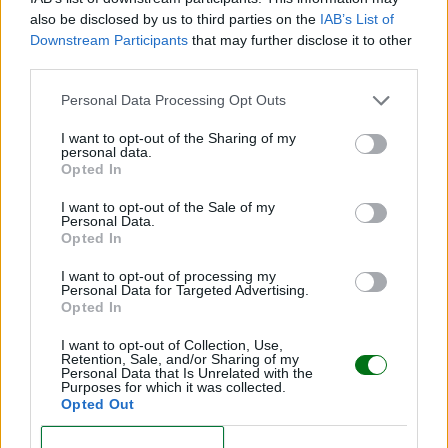
Diademas para bebés
also be disclosed by us to third parties on the
IAB’s List of
LEER
Downstream Participants
that may further disclose it to other
third parties.
Personal Data Processing Opt Outs
I want to opt-out of the Sharing of my
personal data.
Opted In
I want to opt-out of the Sale of my
Personal Data.
Opted In
I want to opt-out of processing my
Cenefas infantiles para la habitación de tu peque
Personal Data for Targeted Advertising.
Opted In
LEER
I want to opt-out of Collection, Use,
Retention, Sale, and/or Sharing of my
Personal Data that Is Unrelated with the
Purposes for which it was collected.
Opted Out
CONFIRM