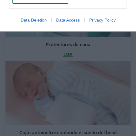
Data Deletion
Data Access
Privacy Policy
Protectores de cuna
LEER
Cojín antivuelco: cuidando el sueño del bebé