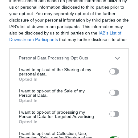
interest-based ads based on personal information utilized by
us or personal information disclosed to third parties prior to
your opt-out. You may separately opt-out of the further
Infecciones en bebés prematuros: señales de
disclosure of your personal information by third parties on the
alerta y qué hacer
IAB’s list of downstream participants. This information may
also be disclosed by us to third parties on the
IAB’s List of
LEER
Downstream Participants
that may further disclose it to other
third parties.
Personal Data Processing Opt Outs
I want to opt-out of the Sharing of my
personal data.
Opted In
I want to opt-out of the Sale of my
Personal Data.
Opted In
I want to opt-out of processing my
Personal Data for Targeted Advertising.
Sordera en bebés: la importancia de detectarla a
Opted In
tiempo
I want to opt-out of Collection, Use,
LEER
Retention, Sale, and/or Sharing of my