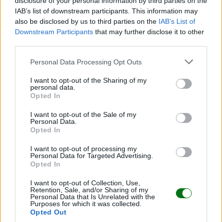
disclosure of your personal information by third parties on the
IAB’s list of downstream participants. This information may
also be disclosed by us to third parties on the
IAB’s List of
Downstream Participants
that may further disclose it to other
Guía definitiva para mamás primerizas en
third parties.
consultas pediátricas
Personal Data Processing Opt Outs
LEER
I want to opt-out of the Sharing of my
personal data.
Opted In
I want to opt-out of the Sale of my
Personal Data.
Opted In
I want to opt-out of processing my
Personal Data for Targeted Advertising.
Opted In
I want to opt-out of Collection, Use,
Síndrome del bebé alcohólico: lo que debes saber
Retention, Sale, and/or Sharing of my
Personal Data that Is Unrelated with the
Purposes for which it was collected.
LEER
Opted Out