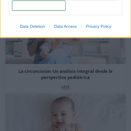
CONFIRM
Data Deletion
Data Access
Privacy Policy
La circu​ncisión: Un análisis integral desde la
perspectiva pediátrica
LEER