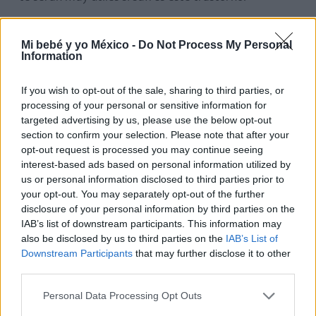
Mi bebé y yo México -
Do Not Process My Personal
Hemorroides en el embarazo
Information
La aparición de hemorroides (almorranas) durante
If you wish to opt-out of the sale, sharing to third parties, or
el embarazo es un problema muy frecuente, que
processing of your personal or sensitive information for
puede tener diferentes causas:
el aumento de
targeted advertising by us, please use the below opt-out
section to confirm your selection. Please note that after your
progesterona en el embarazo o el hecho de que el
opt-out request is processed you may continue seeing
útero comprima la última parte del intestino.
interest-based ads based on personal information utilized by
us or personal information disclosed to third parties prior to
Este trastorno provoca en la futura mamá
una
your opt-out. You may separately opt-out of the further
disclosure of your personal information by third parties on the
fuerte comezón, un dolor intenso al evacuar y, a
IAB’s list of downstream participants. This information may
veces, la expulsión de una pequeña cantidad de
also be disclosed by us to third parties on the
IAB’s List of
sangre.
Downstream Participants
that may further disclose it to other
third parties.
Conoce cómo debes actuar para combatir las
Personal Data Processing Opt Outs
hemorroides en el embarazo, cuáles son sus