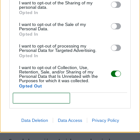
síntomas y sus causas
, qué tipos de hemorroides
I want to opt-out of the Sharing of my
personal data.
existen (internas y externas) y los consejos para
Opted In
prevenir este trastorno. ¡Todo en este artículo!
I want to opt-out of the Sale of my
Personal Data.
Opted In
Hipertensión en el embarazo
I want to opt-out of processing my
Personal Data for Targeted Advertising.
Opted In
En el embarazo, el nivel de la presión sanguínea es
uno de los principales indicadores para saber si la
I want to opt-out of Collection, Use,
Retention, Sale, and/or Sharing of my
embarazada goza de buena salud.
Por ello, durante
Personal Data that Is Unrelated with the
Purposes for which it was collected.
la gestación, la presión se controla con frecuencia.
Opted Out
CONFIRM
Y es que
los cambios físicos relacionados con esta
etapa pueden alterar los valores de presión sin
previo aviso
, llegando a provocar complicaciones
Data Deletion
Data Access
Privacy Policy
serias, como la preeclampsia.