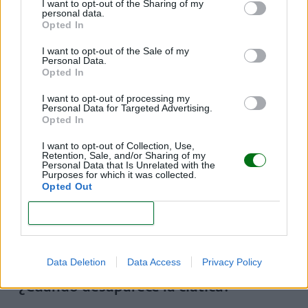
usar un calzado con un tacón medio-bajo.
I want to opt-out of the Sharing of my
personal data.
Opted In
Mantener una vida activa y practicar actividad
física de manera habitual:
durante el embarazo,
I want to opt-out of the Sale of my
Personal Data.
es imprescindible mantenerse activa, ya que el
Opted In
ejercicio físico previene y mejora las molestias
musculo-esqueléticas que puedan aparecer
I want to opt-out of processing my
Personal Data for Targeted Advertising.
durante la gestación. Además, el ejercicio físico
Opted In
ayuda a controlar el aumento de peso durante el
embarazo, es útil en la prevención y tratamiento
I want to opt-out of Collection, Use,
Retention, Sale, and/or Sharing of my
de patologías como la diabetes gestacional, y
Personal Data that Is Unrelated with the
Purposes for which it was collected.
ayuda al bienestar no tan solo físico, sino también
Opted Out
mental. Realizando actividad física de manera
habitual, nos sentimos más activas, dormimos
CONFIRM
mejor y podemos controlar mejor el estrés y la
ansiedad.
Data Deletion
Data Access
Privacy Policy
¿Cuándo desaparece la ciática?