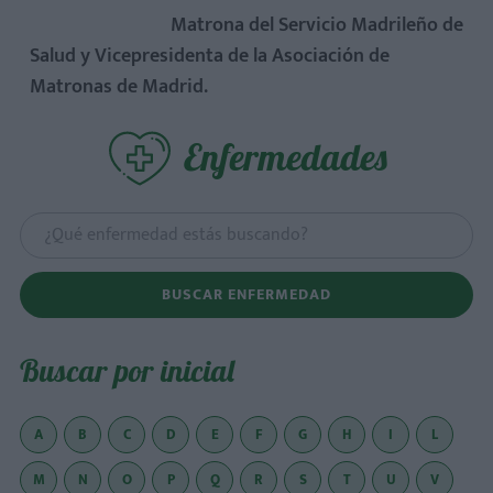
Matrona del Servicio Madrileño de
Salud y Vicepresidenta de la Asociación de
Matronas de Madrid.
Enfermedades
BUSCAR ENFERMEDAD
Buscar por inicial
A
B
C
D
E
F
G
H
I
L
M
N
O
P
Q
R
S
T
U
V