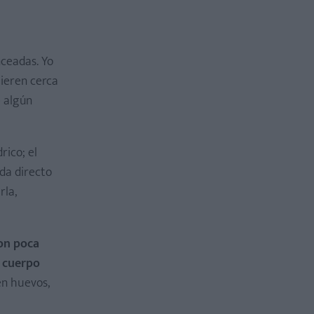
nceadas. Yo
uieren cerca
e algún
rico; el
da directo
rla,
on poca
l cuerpo
en huevos,