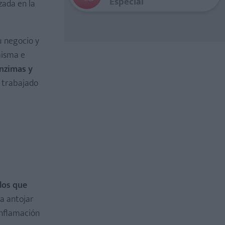
Especial
zada en la
u negocio y
misma e
enzimas y
a trabajado
 los que
a antojar
inflamación