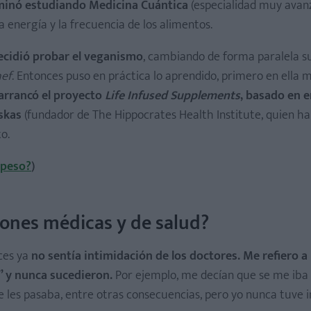
erminó estudiando Medicina Cuántica
(especialidad muy avan
 energía y la frecuencia de los alimentos.
ecidió probar el veganismo
, cambiando de forma paralela s
hef
. Entonces puso en práctica lo aprendido, primero en ella 
 arrancó el proyecto
Life Infused Supplements
, basado en 
skas
(fundador de The Hippocrates Health Institute, quien h
o.
 peso?
)
ones médicas y de salud?
nces ya
no sentía intimidación de los doctores. Me refiero a
” y nunca sucedieron.
Por ejemplo, me decían que se me iba 
e les pasaba, entre otras consecuencias, pero yo nunca tuve 