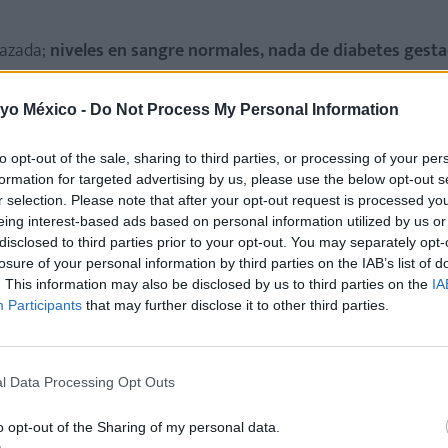
razada;
niveles en sangre normales, nada de diabetes gesta
urante
el parto
-el cual fue sumamente rápido-, y no tuve n
 significa formar un nuevo ser humano. Tenemos la fuerza cr
 yo México -
Do Not Process My Personal Information
 algo mágico.
to opt-out of the sale, sharing to third parties, or processing of your per
inconvenientes y sucede que su cuerpo ya estaba deficiente
formation for targeted advertising by us, please use the below opt-out s
r selection. Please note that after your opt-out request is processed y
cubriendo las deficiencias, es que éstas se hacen más notoria
eing interest-based ads based on personal information utilized by us or
 mes dormía bastante, incluso así practicaba ejercicio; el se
disclosed to third parties prior to your opt-out. You may separately opt-
ncia fue que pude hacer ejercicio hasta casi el momento del 
losure of your personal information by third parties on the IAB’s list of
. This information may also be disclosed by us to third parties on the
IA
 peso de toda la vida, y a los nueve días regresé a las rutin
Participants
that may further disclose it to other third parties.
l Data Processing Opt Outs
las madres y los cuerpos son distintos
 mejor o peor, pero tú, ¿aconsejas hac
o opt-out of the Sharing of my personal data.