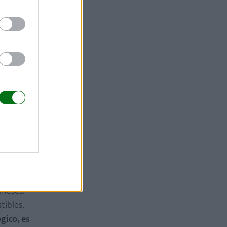
n)
ta
que sí
o fue
 meses.
tibles,
gico, es