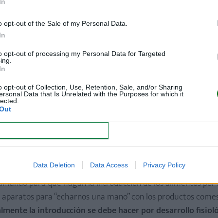
In
 lo que la madre y sus asesores quiere
barazo?
o opt-out of the Sale of my Personal Data.
In
toxicación muy fuerte, por lo que
nunca aconsejaría que es
to opt-out of processing my Personal Data for Targeted
ing.
In
años a tres meses antes de buscar quedar embarazada.
Lo 
o opt-out of Collection, Use, Retention, Sale, and/or Sharing
ersonal Data that Is Unrelated with the Purposes for which it
umentar de forma considerable la ingesta de comida fresca.
lected.
Out
CONFIRM
 tu hijo? ¿Sigue siendo vegano? ¿Cóm
Data Deletion
Data Access
Privacy Policy
amando para que hagan la introducción de los alimentos por
aparatos para “echarnos una mano” con los productos comes
lmente la introducción se debe hacer por desarrollo fisioló