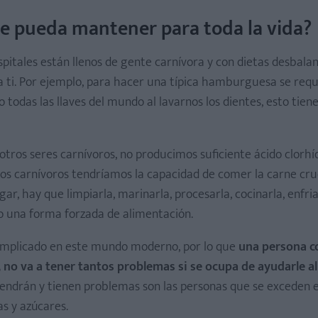
 se pueda mantener para toda la vida?
pitales están llenos de gente carnívora y con dietas desbala
a ti. Por ejemplo, para hacer una típica hamburguesa se req
todas las llaves del mundo al lavarnos los dientes, esto tien
ros seres carnívoros, no producimos suficiente ácido clorhíd
mos carnívoros tendríamos la capacidad de comer la carne cru
gar, hay que limpiarla, marinarla, procesarla, cocinarla, enfria
o una forma forzada de alimentación.
complicado en este mundo moderno, por lo que
una persona c
no va a tener tantos problemas si se ocupa de ayudarle a
 tendrán y tienen problemas son las personas que se exceden 
as y azúcares.