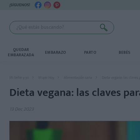
¡SÍGUENOS!
QUEDAR
EMBARAZO
PARTO
BEBÉS
EMBARAZADA
Mi bebé y yo
Mujer Hoy
Alimentación sana
Dieta vegana: las claves
Dieta vegana: las claves pa
13 Dec 2023