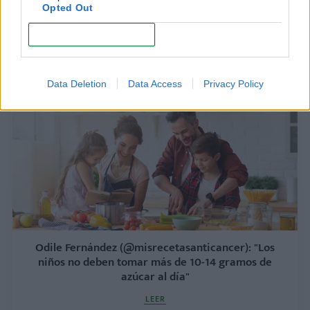
Opted Out
CONFIRM
Qué comer en tu periodo para sentirte mejor
LEER
Data Deletion
Data Access
Privacy Policy
Odile Fernández (@misrecetasanticancer): "Los
niños no deben tomar más de 10-14 gramos de
azúcar al día"
LEER