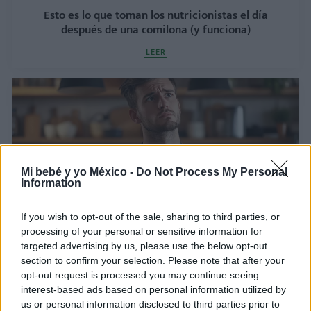
Esto es lo que toman los nutricionistas el día
después de una comilona (y funciona)
LEER
Mi bebé y yo México -
Do Not Process My Personal
Information
If you wish to opt-out of the sale, sharing to third parties, or
processing of your personal or sensitive information for
Manzana, la fruta que debes comer a diario por
targeted advertising by us, please use the below opt-out
sus impresionantes beneficios
section to confirm your selection. Please note that after your
opt-out request is processed you may continue seeing
LEER
interest-based ads based on personal information utilized by
us or personal information disclosed to third parties prior to