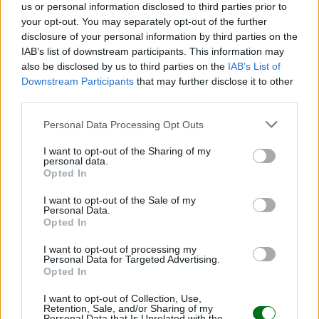
us or personal information disclosed to third parties prior to
your opt-out. You may separately opt-out of the further
Odile Fernández (@misrecetasanticancer): "Los
disclosure of your personal information by third parties on the
niños no deben tomar más de 10-14 gramos de
IAB’s list of downstream participants. This information may
azúcar al día"
also be disclosed by us to third parties on the
IAB’s List of
Downstream Participants
that may further disclose it to other
LEER
third parties.
Personal Data Processing Opt Outs
I want to opt-out of the Sharing of my
personal data.
Opted In
I want to opt-out of the Sale of my
Personal Data.
Opted In
I want to opt-out of processing my
Personal Data for Targeted Advertising.
Opted In
Seguridad alimentaria: los mejores consejos para
los consumidores
I want to opt-out of Collection, Use,
Retention, Sale, and/or Sharing of my
Personal Data that Is Unrelated with the