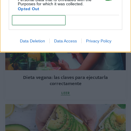
LEER
Purposes for which it was collected.
Opted Out
CONFIRM
Data Deletion
Data Access
Privacy Policy
Dieta vegana: las claves para ejecutarla
correctamente
LEER