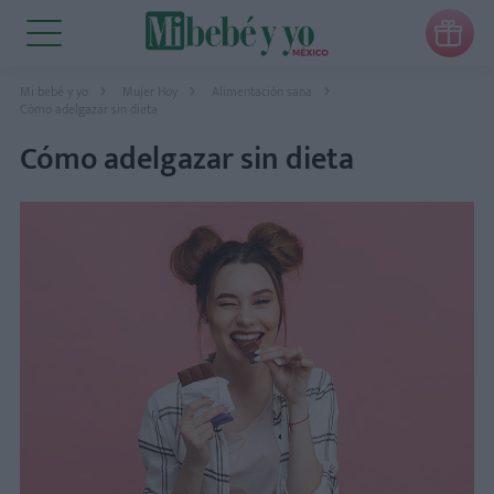

Mi bebé y yo
Mujer Hoy
Alimentación sana
Cómo adelgazar sin dieta
Cómo adelgazar sin dieta