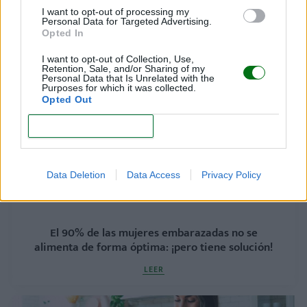
I want to opt-out of processing my
Personal Data for Targeted Advertising.
¿Se puede comer queso en el embarazo?
Opted In
LEER
I want to opt-out of Collection, Use,
Retention, Sale, and/or Sharing of my
Personal Data that Is Unrelated with the
Purposes for which it was collected.
Opted Out
CONFIRM
Data Deletion
Data Access
Privacy Policy
El 90% de las mujeres embarazadas no se
alimenta de forma óptima: ¡pero tiene solución!
LEER