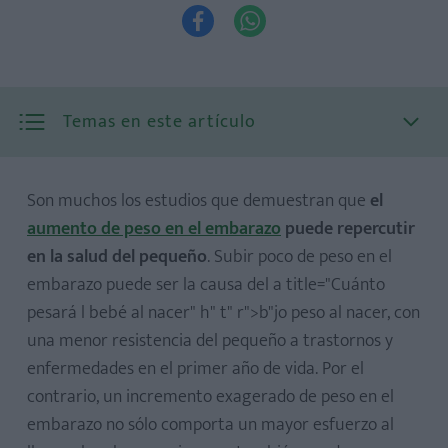


Temas en este artículo
Son muchos los estudios que demuestran que
el
aumento de peso en el embarazo
puede repercutir
en la salud del pequeño
. Subir poco de peso en el
embarazo puede ser la causa del a title="Cuánto
pesará l bebé al nacer" h" t" r">b"jo peso al nacer, con
una menor resistencia del pequeño a trastornos y
1. Un buen desayuno
enfermedades en el primer año de vida. Por el
2. Comer seis veces al día
contrario, un incremento exagerado de peso en el
3. Elegir alimentos de baja densidad calórica
embarazo no sólo comporta un mayor esfuerzo al
4. Fibra para reducir el índice glucémico