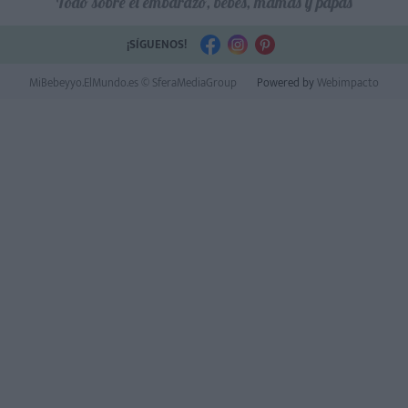
Todo sobre el embarazo, bebés, mamás y papás
¡SÍGUENOS!
MiBebeyyo.ElMundo.es © SferaMediaGroup
Powered by
Webimpacto