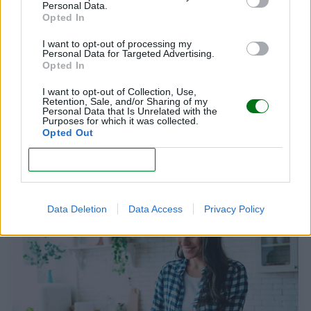
Personal Data.
Opted In
I want to opt-out of processing my
Personal Data for Targeted Advertising.
Opted In
I want to opt-out of Collection, Use,
Retention, Sale, and/or Sharing of my
Personal Data that Is Unrelated with the
Purposes for which it was collected.
Opted Out
CONFIRM
El 90% de las mujeres embarazadas no se
alimenta de forma óptima: ¡pero tiene solución!
LEER
Data Deletion
Data Access
Privacy Policy