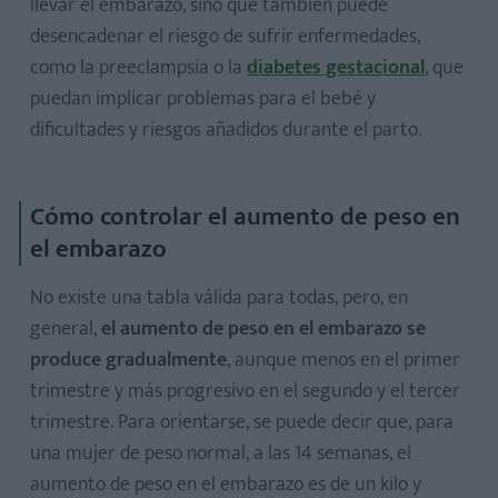
llevar el embarazo, sino que también puede
5. Beber mucha agua
desencadenar el riesgo de sufrir enfermedades,
6. Masticar lentamente
como la preeclampsia o la
diabetes gestacional
, que
puedan implicar problemas para el bebé y
7. Comer poco, pero de todo
dificultades y riesgos añadidos durante el parto.
8. Cuidado con las formas de cocción
Cómo controlar el aumento de peso en
el embarazo
No existe una tabla válida para todas, pero, en
general,
el aumento de peso en el embarazo se
produce gradualmente
, aunque menos en el primer
trimestre y más progresivo en el segundo y el tercer
trimestre. Para orientarse, se puede decir que, para
una mujer de peso normal, a las 14 semanas, el
aumento de peso en el embarazo es de un kilo y