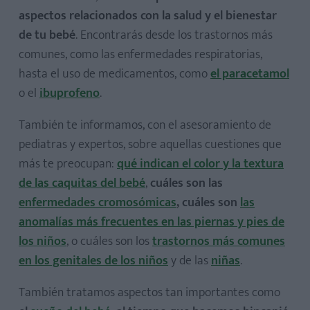
aspectos relacionados con la salud y el bienestar
de tu bebé
. Encontrarás desde los trastornos más
comunes, como las enfermedades respiratorias,
hasta el uso de medicamentos, como
el paracetamol
o el
ibuprofeno
.
También te informamos, con el asesoramiento de
pediatras y expertos, sobre aquellas cuestiones que
más te preocupan:
qué indican el color y la textura
de las caquitas del bebé
,
cuáles son las
enfermedades cromosómicas
, cuáles son
las
anomalías más frecuentes en las piernas y pies de
los niños
, o cuáles son los
trastornos más comunes
en los genitales de los niños
y de las
niñas
.
También tratamos aspectos tan importantes como