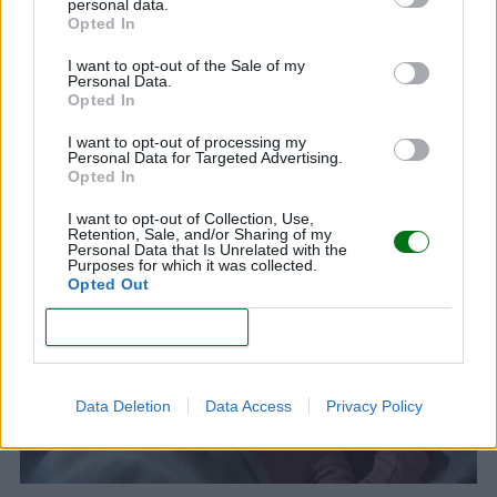
personal data.
Opted In
I want to opt-out of the Sale of my
Personal Data.
Opted In
I want to opt-out of processing my
Se cae de sueño y se salta la cena
Personal Data for Targeted Advertising.
Opted In
LEER
I want to opt-out of Collection, Use,
Retention, Sale, and/or Sharing of my
Personal Data that Is Unrelated with the
Purposes for which it was collected.
SUEÑO DEL BEBÉ
Opted Out
CONFIRM
Data Deletion
Data Access
Privacy Policy