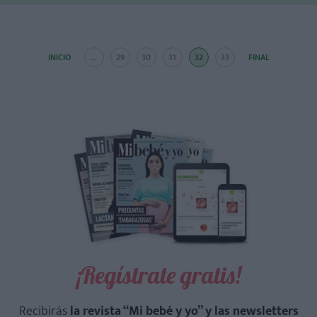
INICIO
...
29
30
31
32
33
FINAL
¡Regístrate gratis!
Recibirás
la revista “Mi bebé y yo” y las newsletters