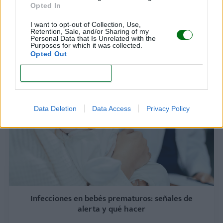
Opted In
I want to opt-out of Collection, Use,
Retention, Sale, and/or Sharing of my
Personal Data that Is Unrelated with the
Tamiz auditivo neonatal: clave para la detección
Purposes for which it was collected.
temprana de la sordera infantil
Opted Out
LEER
CONFIRM
Data Deletion
Data Access
Privacy Policy
Infecciones en bebés prematuros: señales de
alerta y qué hacer