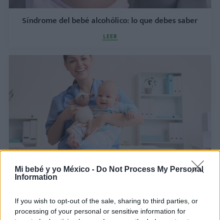
Síndrome del bebé alcohólico: lo que debes saber
LEER
La circu​ncisión: Un análisis integral desde la
Mi bebé y yo México -
Do Not Process My Personal
Information
perspectiva pediátrica
LEER
If you wish to opt-out of the sale, sharing to third parties, or
processing of your personal or sensitive information for