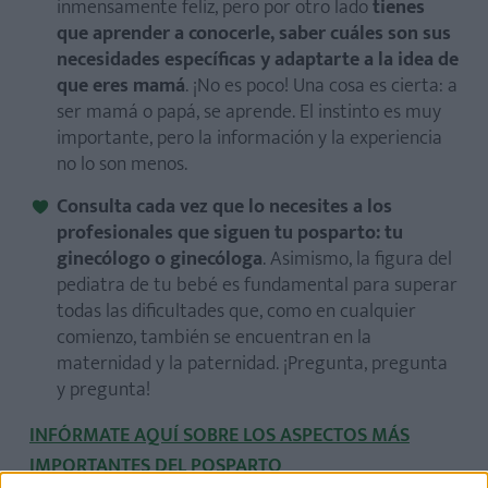
inmensamente feliz, pero por otro lado
tienes
que aprender a conocerle, saber cuáles son sus
necesidades específicas y adaptarte a la idea de
que eres mamá
. ¡No es poco! Una cosa es cierta: a
ser mamá o papá, se aprende. El instinto es muy
importante, pero la información y la experiencia
no lo son menos.
Consulta cada vez que lo necesites a los
profesionales que siguen tu posparto: tu
ginecólogo o ginecóloga
. Asimismo, la figura del
pediatra de tu bebé es fundamental para superar
todas las dificultades que, como en cualquier
comienzo, también se encuentran en la
maternidad y la paternidad. ¡Pregunta, pregunta
y pregunta!
INFÓRMATE AQUÍ SOBRE LOS ASPECTOS MÁS
IMPORTANTES DEL POSPARTO