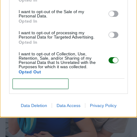
Opted In
I want to opt-out of the Sale of my
Personal Data.
Opted In
I want to opt-out of processing my
Personal Data for Targeted Advertising.
Cómo respirar bien en el parto: ejercicios y
Opted In
videos
I want to opt-out of Collection, Use,
LEER
Retention, Sale, and/or Sharing of my
Personal Data that Is Unrelated with the
Purposes for which it was collected.
Opted Out
SALUD EN EL PARTO
CONFIRM
Data Deletion
Data Access
Privacy Policy