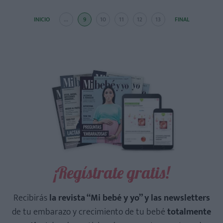
INICIO
...
9
10
11
12
13
FINAL
¡Regístrate gratis!
Recibirás
la revista “Mi bebé y yo” y las newsletters
de tu embarazo y crecimiento de tu bebé
totalmente