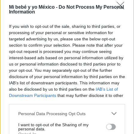
Aquí encontrarás
Mi bebé y yo México -
Do Not Process My Personal
Information
POSPARTO
FASES DEL PARTO
If you wish to opt-out of the sale, sharing to third parties, or
processing of your personal or sensitive information for
PREPARACIÓN AL PARTO
targeted advertising by us, please use the below opt-out
section to confirm your selection. Please note that after your
PSICOLOGÍA EN EL PARTO
opt-out request is processed you may continue seeing
interest-based ads based on personal information utilized by
SALUD EN EL PARTO
SÍNTOMAS DE PARTO
us or personal information disclosed to third parties prior to
your opt-out. You may separately opt-out of the further
TIPOS DE PARTO
disclosure of your personal information by third parties on the
IAB’s list of downstream participants. This information may
also be disclosed by us to third parties on the
IAB’s List of
Downstream Participants
that may further disclose it to other
third parties.
SALUD EN EL PARTO
Personal Data Processing Opt Outs
I want to opt-out of the Sharing of my
personal data.