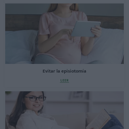
Evitar la episiotomía
LEER