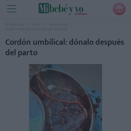

Mi bebé y yo
Parto
Salud y parto
Cordón umbilical: dónalo después del parto
Cordón umbilical: dónalo después
del parto