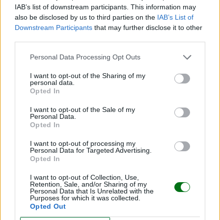
IAB’s list of downstream participants. This information may
also be disclosed by us to third parties on the
IAB’s List of
Downstream Participants
that may further disclose it to other
third parties.
Personal Data Processing Opt Outs
La inducción del parto: causas y métodos más
I want to opt-out of the Sharing of my
personal data.
efectivos
Opted In
LEER
I want to opt-out of the Sale of my
Personal Data.
Opted In
I want to opt-out of processing my
Personal Data for Targeted Advertising.
Opted In
I want to opt-out of Collection, Use,
Retention, Sale, and/or Sharing of my
Personal Data that Is Unrelated with the
Purposes for which it was collected.
Opted Out