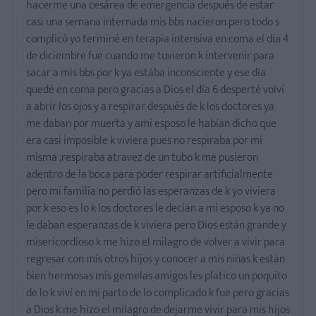
hacerme una cesárea de emergencia después de estar
casi una semana internada mis bbs nacieron pero todo s
complicó yo terminé en terapia intensiva en coma el día 4
de diciembre fue cuando me tuvieron k intervenir para
sacar a mis bbs por k ya estába inconsciente y ese día
quedé en coma pero gracias a Dios el día 6 desperté volví
a abrir los ojos y a respirar después de k los doctores ya
me daban por muerta y ami esposo le habían dicho que
era casi imposible k viviera pues no respiraba por mi
misma ,respiraba atravez de un tubo k me pusieron
adentro de la boca para poder respirar artificialmente
pero mi familia no perdió las esperanzas de k yo viviera
por k eso es lo k los doctores le decían a mi esposo k ya no
le daban esperanzas de k viviera pero Dios están grande y
misericordioso k me hizo el milagro de volver a vivir para
regresar con mis otros hijos y conocer a mis niñas k están
bien hermosas mís gemelas amigos les platico un poquito
de lo k viví en mi parto de lo complicado k fue pero gracias
a Dios k me hizo el milagro de dejarme vivir para mis hijos