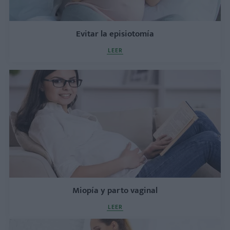
Evitar la episiotomía
LEER
Miopía y parto vaginal
LEER