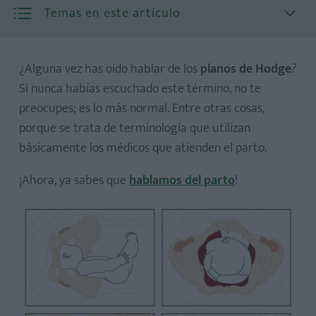
Temas en este artículo
¿Alguna vez has oído hablar de los
planos de Hodge
?
Si nunca habías escuchado este término, no te
preocupes; es lo más normal. Entre otras cosas,
porque se trata de terminología que utilizan
básicamente los médicos que atienden el parto.
Primer plano de Hodge
Segundo plano de Hodge
¡Ahora, ya sabes que
hablamos del parto
!
Tercer plano de Hodge
Cuarto plano de Hodge