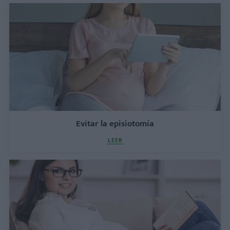
Evitar la episiotomía
LEER