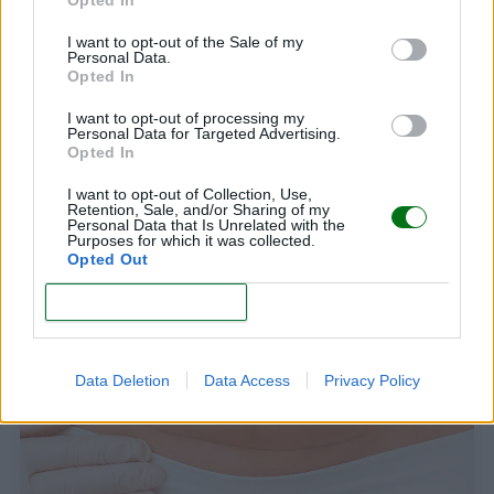
Opted In
I want to opt-out of the Sale of my
Personal Data.
Opted In
I want to opt-out of processing my
Personal Data for Targeted Advertising.
Sexo después del parto. ¡Consejos que debes
Opted In
tener en cuenta!
I want to opt-out of Collection, Use,
LEER
Retention, Sale, and/or Sharing of my
Personal Data that Is Unrelated with the
Purposes for which it was collected.
Opted Out
CANAL DE WHATSAPP MI BEBÉ Y YO
CONFIRM
Data Deletion
Data Access
Privacy Policy