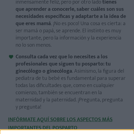
inmensamente feliz, pero por otro lado
tienes
que aprender a conocerle, saber cuáles son sus
necesidades específicas y adaptarte a la idea de
que eres mamá
. ¡No es poco! Una cosa es cierta: a
ser mamá o papá, se aprende. El instinto es muy
importante, pero la información y la experiencia
no lo son menos.
Consulta cada vez que lo necesites a los
profesionales que siguen tu posparto: tu
ginecólogo o ginecóloga
. Asimismo, la figura del
pediatra de tu bebé es fundamental para superar
todas las dificultades que, como en cualquier
comienzo, también se encuentran en la
maternidad y la paternidad. ¡Pregunta, pregunta
y pregunta!
INFÓRMATE AQUÍ SOBRE LOS ASPECTOS MÁS
IMPORTANTES DEL POSPARTO