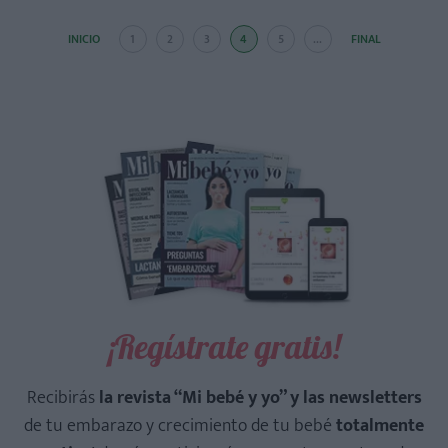
INICIO
1
2
3
4
5
...
FINAL
¡Regístrate gratis!
Recibirás
la revista “Mi bebé y yo” y las newsletters
de tu embarazo y crecimiento de tu bebé
totalmente