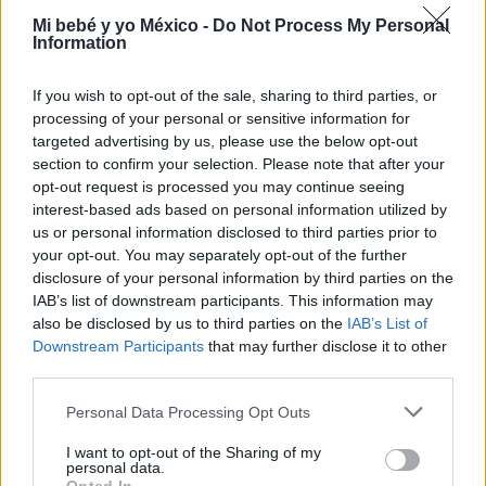
Aquí encontrarás
Mi bebé y yo México -
Do Not Process My Personal
Information
POSPARTO
FASES DEL PARTO
If you wish to opt-out of the sale, sharing to third parties, or
processing of your personal or sensitive information for
PREPARACIÓN AL PARTO
targeted advertising by us, please use the below opt-out
section to confirm your selection. Please note that after your
PSICOLOGÍA EN EL PARTO
opt-out request is processed you may continue seeing
interest-based ads based on personal information utilized by
SALUD EN EL PARTO
SÍNTOMAS DE PARTO
us or personal information disclosed to third parties prior to
your opt-out. You may separately opt-out of the further
TIPOS DE PARTO
disclosure of your personal information by third parties on the
IAB’s list of downstream participants. This information may
also be disclosed by us to third parties on the
IAB’s List of
Downstream Participants
that may further disclose it to other
third parties.
POSPARTO
Personal Data Processing Opt Outs
I want to opt-out of the Sharing of my
personal data.