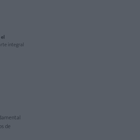
 el
rte integral
undamental
os de