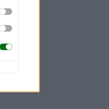
versidad en
los que
 suelen