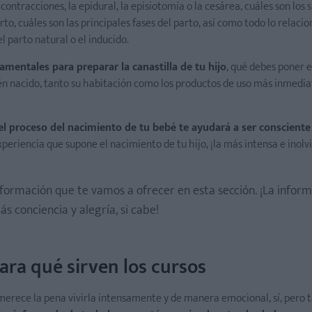
 contracciones, la epidural, la episiotomía o la cesárea, cuáles son los
to, cuáles son las principales fases del parto, así como todo lo relacio
l parto natural o el inducido.
entales para preparar la canastilla de tu hijo
, qué debes poner 
ién nacido, tanto su habitación como los productos de uso más inmedi
el proceso del nacimiento de tu bebé te ayudará a ser consciente
xperiencia que supone el nacimiento de tu hijo, ¡la más intensa e inolv
formación que te vamos a ofrecer en esta sección. ¡La infor
s conciencia y alegría, si cabe!
ara qué sirven los cursos
y merece la pena vivirla intensamente y de manera emocional, sí, pero