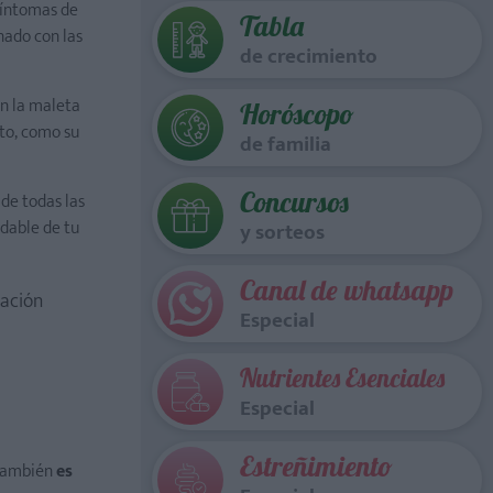
 síntomas de
Tabla
nado con las
de crecimiento
en la maleta
Horóscopo
ato, como su
de familia
Concursos
de todas las
idable de tu
y sorteos
Canal de whatsapp
mación
Especial
Nutrientes Esenciales
Especial
Estreñimiento
 también
es