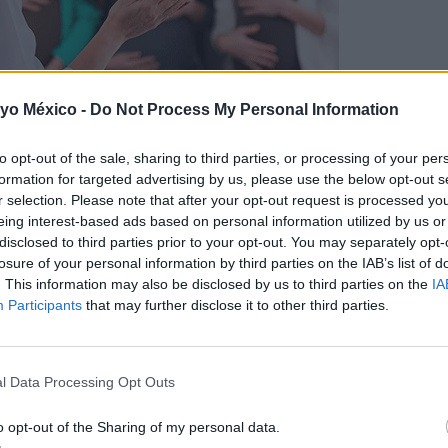
 yo México -
Do Not Process My Personal Information
to opt-out of the sale, sharing to third parties, or processing of your per
eré cuando llegue el momento?
formation for targeted advertising by us, please use the below opt-out s
r selection. Please note that after your opt-out request is processed y
eing interest-based ads based on personal information utilized by us or
 una de las inquietudes de todas las futuras mamás
, especialmente
disclosed to third parties prior to your opt-out. You may separately opt-
ue el momento. ¡Tranquila, claro que sabrás! Te vamos a explicar, pas
losure of your personal information by third parties on the IAB’s list of
!) que anuncian la proximidad o la inminencia del parto.
. This information may also be disclosed by us to third parties on the
IA
Participants
that may further disclose it to other third parties.
o, ruptura de la fuente… ¿Te suena?
Son algunos de los síntomas q
s de parto inequívocas,
l Data Processing Opt Outs
la embarazada puede tener dudas sobre cu
a aliviar el dolor
de las contracciones. ¡No te preocupes! Estamos a
o opt-out of the Sharing of my personal data.