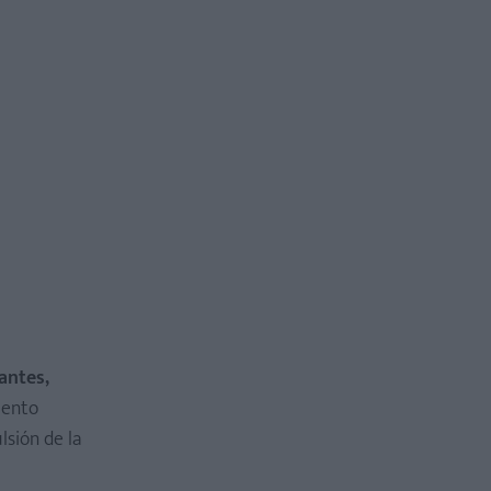
antes,
mento
lsión de la