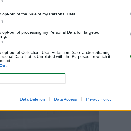
In
AS DE PARTO INEQUÍVOCOS
o opt-out of the Sale of my Personal Data.
In
to opt-out of processing my Personal Data for Targeted
vaginal y el nacimiento por cesárea, existe una mayor di
ing.
In
o opt-out of Collection, Use, Retention, Sale, and/or Sharing
 los partos inducidos, los partos con instrumentalización, los naturales, 
ersonal Data that Is Unrelated with the Purposes for which it
lected.
 parto en casa y un largo etcétera.
Out
e dar a luz más habituales, así como los recursos médicos que se
CONFIRM
EXISTEN
Data Deletion
Data Access
Privacy Policy