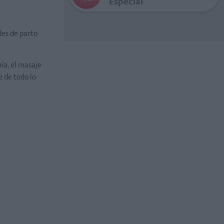
Especial
des de parto
mía, el masaje
e de todo lo