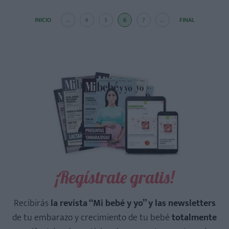
INICIO
...
4
5
6
7
...
FINAL
¡Regístrate gratis!
Recibirás
la revista “Mi bebé y yo” y las newsletters
de tu embarazo y crecimiento de tu bebé
totalmente