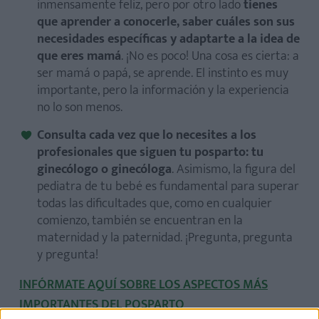
inmensamente feliz, pero por otro lado
tienes
que aprender a conocerle, saber cuáles son sus
necesidades específicas y adaptarte a la idea de
que eres mamá
. ¡No es poco! Una cosa es cierta: a
ser mamá o papá, se aprende. El instinto es muy
importante, pero la información y la experiencia
no lo son menos.
Consulta cada vez que lo necesites a los
profesionales que siguen tu posparto: tu
ginecólogo o ginecóloga
. Asimismo, la figura del
pediatra de tu bebé es fundamental para superar
todas las dificultades que, como en cualquier
comienzo, también se encuentran en la
maternidad y la paternidad. ¡Pregunta, pregunta
y pregunta!
INFÓRMATE AQUÍ SOBRE LOS ASPECTOS MÁS
IMPORTANTES DEL POSPARTO