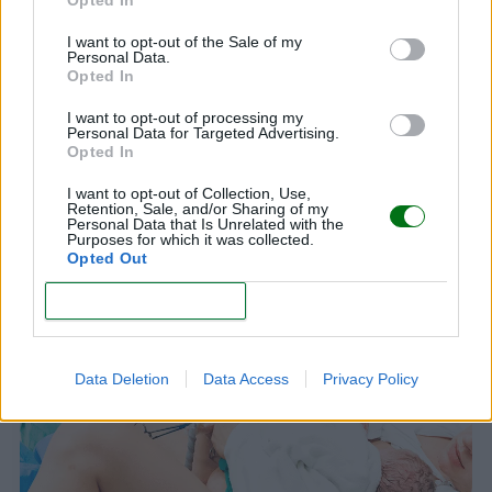
Opted In
I want to opt-out of the Sale of my
Personal Data.
Opted In
I want to opt-out of processing my
Personal Data for Targeted Advertising.
¿Qué son los pujos del parto? Guía completa
Opted In
sobre cómo pujar correctamente durante el
I want to opt-out of Collection, Use,
parto
Retention, Sale, and/or Sharing of my
Personal Data that Is Unrelated with the
LEER
Purposes for which it was collected.
Opted Out
CONFIRM
FASES DEL PARTO
Data Deletion
Data Access
Privacy Policy