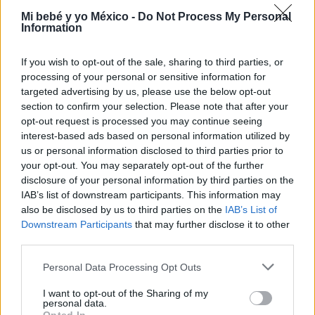
Aquí encontrarás
Mi bebé y yo México -
Do Not Process My Personal
Information
POSPARTO
FASES DEL PARTO
If you wish to opt-out of the sale, sharing to third parties, or
processing of your personal or sensitive information for
PREPARACIÓN AL PARTO
targeted advertising by us, please use the below opt-out
section to confirm your selection. Please note that after your
PSICOLOGÍA EN EL PARTO
opt-out request is processed you may continue seeing
interest-based ads based on personal information utilized by
SALUD EN EL PARTO
SÍNTOMAS DE PARTO
us or personal information disclosed to third parties prior to
your opt-out. You may separately opt-out of the further
TIPOS DE PARTO
disclosure of your personal information by third parties on the
IAB’s list of downstream participants. This information may
also be disclosed by us to third parties on the
IAB’s List of
Downstream Participants
that may further disclose it to other
third parties.
FASES DEL PARTO
Personal Data Processing Opt Outs
I want to opt-out of the Sharing of my
personal data.