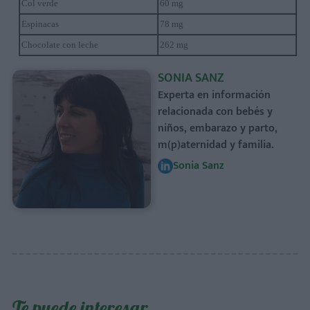
Col verde
60 mg
Espinacas
78 mg
Chocolate con leche
262 mg
SONIA SANZ
Experta en información
relacionada con bebés y
niños, embarazo y parto,
m(p)aternidad y familia.
Sonia Sanz
Te puede interesar…