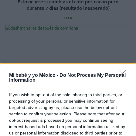
Esto ocurre si cambias el café por cacao puro
durante 7 días (resultado inesperado)
LEER
Mi bebé y yo México -
Do Not Process My Personal
Information
Esto es lo que toman los nutricionistas el día
If you wish to opt-out of the sale, sharing to third parties, or
después de una comilona (y funciona)
processing of your personal or sensitive information for
targeted advertising by us, please use the below opt-out
LEER
section to confirm your selection. Please note that after your
opt-out request is processed you may continue seeing
interest-based ads based on personal information utilized by
us or personal information disclosed to third parties prior to