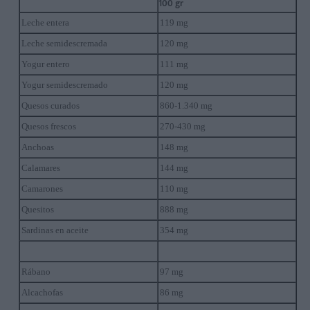
100 gr
Leche entera
119 mg
Leche semidescremada
120 mg
Yogur entero
111 mg
Yogur semidescremado
120 mg
Quesos curados
860-1.340 mg
Quesos frescos
270-430 mg
Anchoas
148 mg
Calamares
144 mg
Camarones
110 mg
Quesitos
888 mg
Sardinas en aceite
354 mg
Rábano
97 mg
Alcachofas
86 mg