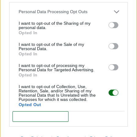
Bizcocho de plátano y avena: receta saludable sin
azúcar para niños desde 12 meses
Personal Data Processing Opt Outs
LEER
I want to opt-out of the Sharing of my
personal data.
Opted In
I want to opt-out of the Sale of my
Personal Data.
Opted In
I want to opt-out of processing my
Personal Data for Targeted Advertising.
Opted In
I want to opt-out of Collection, Use,
Retention, Sale, and/or Sharing of my
Personal Data that Is Unrelated with the
Purposes for which it was collected.
Mini roscas de gelatina sin azúcar
Opted Out
LEER
CONFIRM