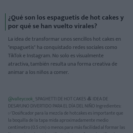
¿Qué son los espaguetis de hot cakes y
por qué se han vuelto virales?
La idea de transformar unos sencillos hot cakes en
Ventajas de esta receta para niños
"espaguetis" ha conquistado redes sociales como
TikTok e Instagram. No solo es visualmente
atractiva, también resulta una forma creativa de
animar a los niños a comer.
Toppings sugeridos:
@valleycook_
SPAGHETTI DE HOT CAKES 🍝 IDEA DE
DESAYUNO DIVERTIDO PARA EL DÍA DEL NIÑO Ingredientes:
✅Dosificador para la mezcla de hotcakes es importante que
Paso 1: Prepara la mezcla
la boquilla de la tapa mida aproximadamente medio
centímetro (0.5 cm) o menos para más facilidad al formar las
Paso 2: Llena una mamila o botella con boquilla