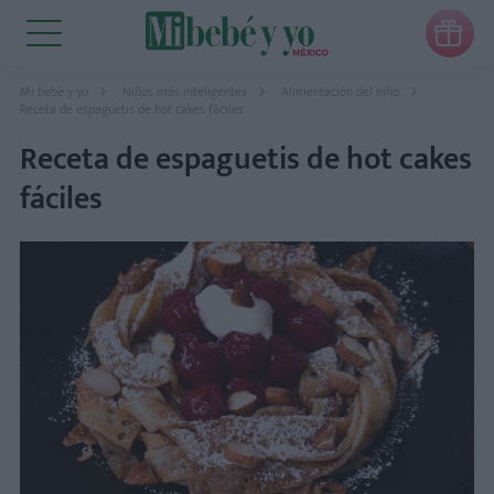

Mi bebé y yo
Niños más inteligentes
Alimentación del niño
Receta de espaguetis de hot cakes fáciles
Receta de espaguetis de hot cakes
fáciles