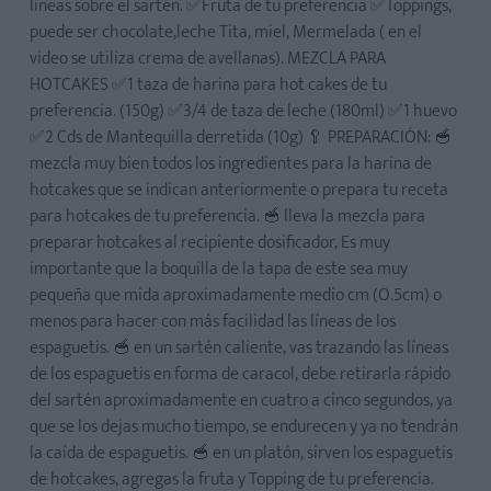
líneas sobre el sartén. ✅Fruta de tu preferencia ✅Toppings,
Paso 3: Cocina los fideos de hot cakes
puede ser chocolate,leche Tita, miel, Mermelada ( en el
Paso 4: Decora y sirve
video se utiliza crema de avellanas). MEZCLA PARA
HOTCAKES ✅1 taza de harina para hot cakes de tu
preferencia. (150g) ✅3/4 de taza de leche (180ml) ✅1 huevo
✅2 Cds de Mantequilla derretida (10g) 🥄 PREPARACIÓN: 🥣
mezcla muy bien todos los ingredientes para la harina de
hotcakes que se indican anteriormente o prepara tu receta
¿Puedo usar leche normal en lugar de evaporada?
para hotcakes de tu preferencia. 🥣 lleva la mezcla para
preparar hotcakes al recipiente dosificador, Es muy
¿Se puede hacer sin huevo?
importante que la boquilla de la tapa de este sea muy
pequeña que mida aproximadamente medio cm (O.5cm) o
menos para hacer con más facilidad las líneas de los
espaguetis. 🥣 en un sartén caliente, vas trazando las líneas
de los espaguetis en forma de caracol, debe retirarla rápido
del sartén aproximadamente en cuatro a cinco segundos, ya
que se los dejas mucho tiempo, se endurecen y ya no tendrán
la caída de espaguetis. 🥣 en un platón, sirven los espaguetis
de hotcakes, agregas la fruta y Topping de tu preferencia.