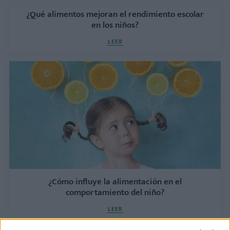
¿Qué alimentos mejoran el rendimiento escolar
en los niños?
LEER
¿Cómo influye la alimentación en el
comportamiento del niño?
LEER