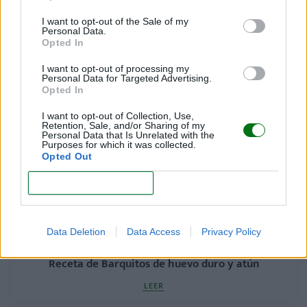
I want to opt-out of the Sale of my
Personal Data.
Opted In
Receta de Gazpacho de fresas
I want to opt-out of processing my
Personal Data for Targeted Advertising.
LEER
Opted In
I want to opt-out of Collection, Use,
Retention, Sale, and/or Sharing of my
Personal Data that Is Unrelated with the
Purposes for which it was collected.
Opted Out
CONFIRM
Data Deletion
Data Access
Privacy Policy
Receta de Barquitos de huevo duro y atún
LEER