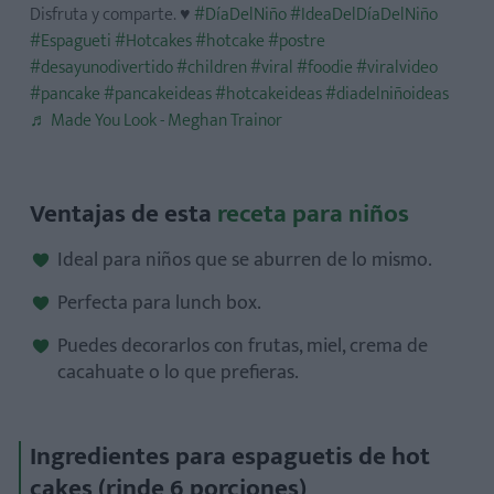
Disfruta y comparte. ♥️
#DíaDelNiño
#IdeaDelDíaDelNiño
#Espagueti
#Hotcakes
#hotcake
#postre
#desayunodivertido
#children
#viral
#foodie
#viralvideo
#pancake
#pancakeideas
#hotcakeideas
#diadelniñoideas
♬ Made You Look - Meghan Trainor
Ventajas de esta
receta para niños
Ideal para niños que se aburren de lo mismo.
Perfecta para lunch box.
Puedes decorarlos con frutas, miel, crema de
cacahuate o lo que prefieras.
Ingredientes para espaguetis de hot
cakes (rinde 6 porciones)