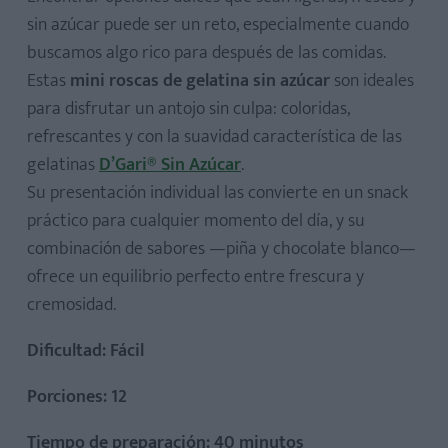
sin azúcar puede ser un reto, especialmente cuando
buscamos algo rico para después de las comidas.
Para decorar:
Estas
mini roscas de gelatina sin azúcar
son ideales
para disfrutar un antojo sin culpa: coloridas,
refrescantes y con la suavidad característica de las
gelatinas
D’Gari® Sin Azúcar
.
Paso 1
Su presentación individual las convierte en un snack
Paso 2
práctico para cualquier momento del día, y su
Paso 3
combinación de sabores —piña y chocolate blanco—
Paso 4
ofrece un equilibrio perfecto entre frescura y
Paso 5
cremosidad.
Dificultad: Fácil
Porciones: 12
Tiempo de preparación: 40 minutos