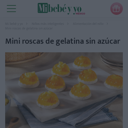

Mi bebé y yo
Niños más inteligentes
Alimentación del niño
Mini roscas de gelatina sin azúcar
Mini roscas de gelatina sin azúcar