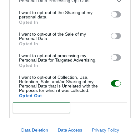
Personal Data Processing Opt Outs
I want to opt-out of the Sharing of my
personal data.
Opted In
¿Cómo influye la alimentación en el
I want to opt-out of the Sale of my
comportamiento del niño?
Personal Data.
Opted In
LEER
I want to opt-out of processing my
Personal Data for Targeted Advertising.
Opted In
I want to opt-out of Collection, Use,
Retention, Sale, and/or Sharing of my
Personal Data that Is Unrelated with the
Purposes for which it was collected.
Opted Out
CONFIRM
Cenas saludables para niños: 25 recetas fáciles,
Data Deletion
Data Access
Privacy Policy
sanas y nutritivas