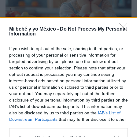
Mi bebé y yo México -
Do Not Process My Personal
Information
Meriendas saludables para niños: ¡14 recetas
fáciles!
If you wish to opt-out of the sale, sharing to third parties, or
LEER
processing of your personal or sensitive information for
targeted advertising by us, please use the below opt-out
¿Qué alimentos mejoran el rendimiento escolar
section to confirm your selection. Please note that after your
en los niños?
opt-out request is processed you may continue seeing
interest-based ads based on personal information utilized by
LEER
us or personal information disclosed to third parties prior to
your opt-out. You may separately opt-out of the further
disclosure of your personal information by third parties on the
IAB’s list of downstream participants. This information may
also be disclosed by us to third parties on the
IAB’s List of
Downstream Participants
that may further disclose it to other
third parties.