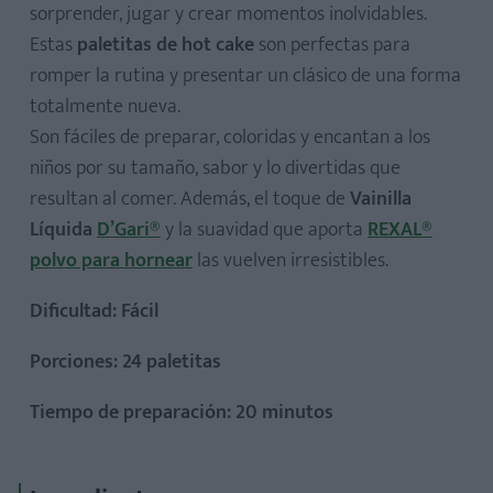
sorprender, jugar y crear momentos inolvidables.
Para decorar y acompañar:
Estas
paletitas de hot cake
son perfectas para
romper la rutina y presentar un clásico de una forma
totalmente nueva.
Son fáciles de preparar, coloridas y encantan a los
Paso 1
niños por su tamaño, sabor y lo divertidas que
Paso 2
resultan al comer. Además, el toque de
Vainilla
Paso 3
Líquida
D’Gari®
y la suavidad que aporta
REXAL®
Paso 4
polvo para hornear
las vuelven irresistibles.
Paso 5
Dificultad: Fácil
Porciones: 24 paletitas
Tiempo de preparación: 20 minutos