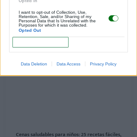
Opted In
I want to opt-out of Collection, Use,
Retention, Sale, and/or Sharing of my
Personal Data that Is Unrelated with the
Purposes for which it was collected.
Opted Out
¿Cómo influye la alimentación en el
CONFIRM
comportamiento del niño?
LEER
Data Deletion
Data Access
Privacy Policy
Cenas saludables para niños: 25 recetas fáciles,