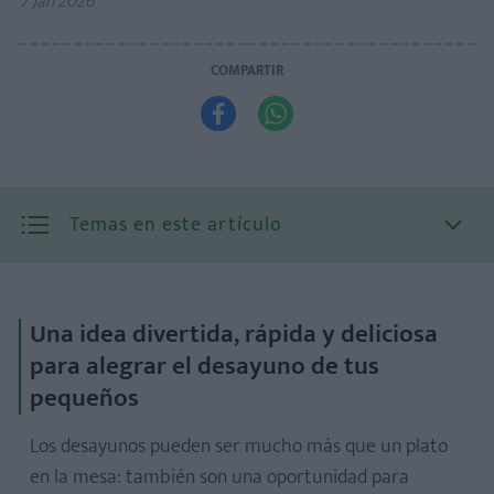
7 Jan 2026
COMPARTIR


Temas en este artículo
Una idea divertida, rápida y deliciosa
para alegrar el desayuno de tus
pequeños
Los desayunos pueden ser mucho más que un plato
en la mesa: también son una oportunidad para
Para el hot cake: