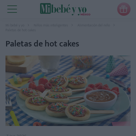

Mi bebé y yo
Niños más inteligentes
Alimentación del niño
Paletas de hot cakes
Paletas de hot cakes