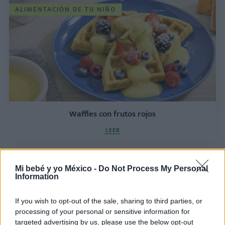
ALIMENTACIÓN DE TU NIÑO
Waffles con frutos rojos
LEER
Te puede interesar…
Mi bebé y yo México -
Do Not Process My Personal
Information
If you wish to opt-out of the sale, sharing to third parties, or
processing of your personal or sensitive information for
targeted advertising by us, please use the below opt-out