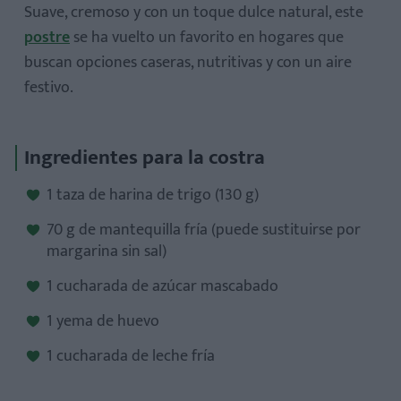
Suave, cremoso y con un toque dulce natural, este
postre
se ha vuelto un favorito en hogares que
buscan opciones caseras, nutritivas y con un aire
festivo.
Ingredientes para la costra
Prepara la base
1 taza de harina de trigo (130 g)
Haz el relleno
70 g de mantequilla fría (puede sustituirse por
Arma y hornea
margarina sin sal)
1 cucharada de azúcar mascabado
1 yema de huevo
1 cucharada de leche fría
¿Se puede usar calabaza enlatada?