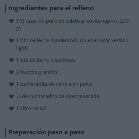
Ingredientes para el relleno
¿Cómo hacerlo más saludable?
1 ½ tazas de
puré de calabaza
cocida (aprox. 250
g)
1 lata de leche condensada (puedes usar versión
light)
1 lata de leche evaporada
2 huevos grandes
1 cucharadita de canela en polvo
¼ de cucharadita de nuez moscada
1 pizca de sal
Preparación paso a paso