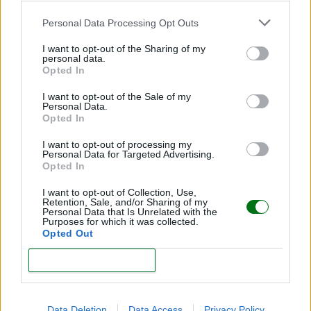
Personal Data Processing Opt Outs
I want to opt-out of the Sharing of my
personal data.
Opted In
I want to opt-out of the Sale of my
Receta de Barquitos de huevo duro y atún
Personal Data.
Opted In
LEER
I want to opt-out of processing my
Personal Data for Targeted Advertising.
Opted In
I want to opt-out of Collection, Use,
Retention, Sale, and/or Sharing of my
Personal Data that Is Unrelated with the
Purposes for which it was collected.
Opted Out
CONFIRM
Data Deletion
Data Access
Privacy Policy