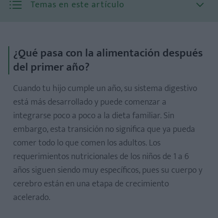
Temas en este artículo
¿Qué pasa con la alimentación después
del primer año?
Cuando tu hijo cumple un año, su sistema digestivo
está más desarrollado y puede comenzar a
integrarse poco a poco a la dieta familiar. Sin
embargo, esta transición no significa que ya pueda
Frutas y verduras
comer todo lo que comen los adultos. Los
Proteínas
requerimientos nutricionales de los niños de 1 a 6
Cereales integrales
años siguen siendo muy específicos, pues su cuerpo y
Lácteos fortificados
cerebro están en una etapa de crecimiento
Grasas saludables
acelerado.