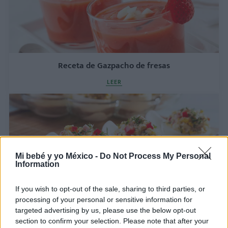
Receta de Gazpacho de fresas
LEER
Mi bebé y yo México -
Do Not Process My Personal
Information
If you wish to opt-out of the sale, sharing to third parties, or
processing of your personal or sensitive information for
targeted advertising by us, please use the below opt-out
Receta de Barquitos de huevo duro y atún
section to confirm your selection. Please note that after your