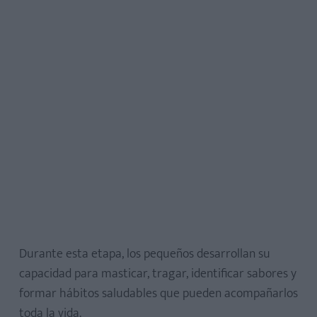
Beneficios funcionales:
Crea rutinas
Come en familia
Permítele experimentar
Evita ciertos alimentos
Durante esta etapa, los pequeños desarrollan su
capacidad para masticar, tragar, identificar sabores y
formar hábitos saludables que pueden acompañarlos
toda la vida.