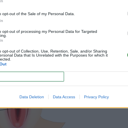
va.
In
is se irriga y aumenta de tamaño
...¡y su sensibilidad también aumen
o opt-out of the Sale of my Personal Data.
In
ulación demasiado directa o intensa puede no ser bien tolerada po
s niveles de estimulación.
to opt-out of processing my Personal Data for Targeted
ing.
sona que experimenta a través de su clítoris
, aumentando o reducie
In
os pida o nos sugiera, permaneciendo atentos a sus señales en busca d
o opt-out of Collection, Use, Retention, Sale, and/or Sharing
ersonal Data that Is Unrelated with the Purposes for which it
lected.
Out
CONFIRM
Data Deletion
Data Access
Privacy Policy