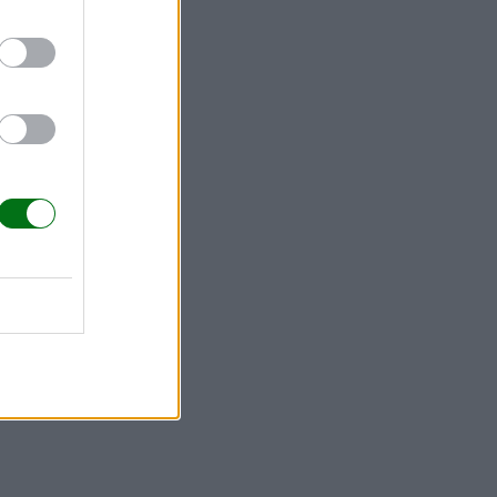
ta!
r la muje
r,
ndo la
el máximo