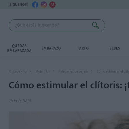
¡SÍGUENOS!
QUEDAR
EMBARAZO
PARTO
BEBÉS
EMBARAZADA
Mi bebé y yo
Mujer Hoy
Relaciones de pareja
Cómo estimular el clítor
Cómo estimular el clítoris: ¡
15 Feb 2023