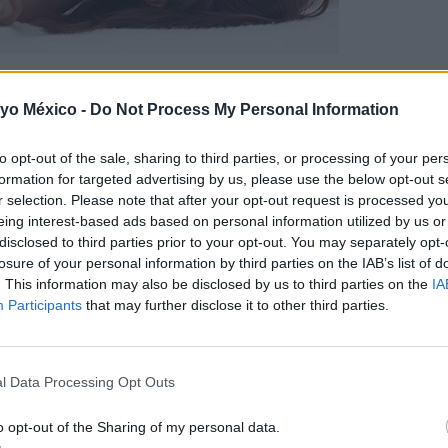
 yo México -
Do Not Process My Personal Information
to opt-out of the sale, sharing to third parties, or processing of your per
 se sitúa el clítoris, qué aspecto tiene y cómo manipularlo para 
formation for targeted advertising by us, please use the below opt-out s
ales femeninos que verás más abajo, puedes observar dónde se localiza 
r selection. Please note that after your opt-out request is processed y
to de órganos que componen los genitales de la mujer.
eing interest-based ads based on personal information utilized by us or
disclosed to third parties prior to your opt-out. You may separately opt-
or,
su tamaño es pequeño
, ¡pero esta característica no lo hace meno
losure of your personal information by third parties on the IAB’s list of
 con más ocho mil terminaciones nerviosas
, así que puedes hacerte 
. This information may also be disclosed by us to third parties on the
IA
Participants
that may further disclose it to other third parties.
lo es el capuchón, o el glande, del clítoris. Es decir, este órgano 
s y extendida por toda la vulva
, aunque solo apreciemos esa pequeñ
l Data Processing Opt Outs
el clítoris no se limita a las caricias en el botón del placer
, sino q
o opt-out of the Sharing of my personal data.