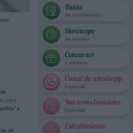
Tabla
de crecimiento
ones
e
Horóscopo
de familia
Concursos
y sorteos
Canal de whatsapp
Especial
na:
es, para
Nutrientes Esenciales
yudita" a
Especial
Estreñimiento
mas de