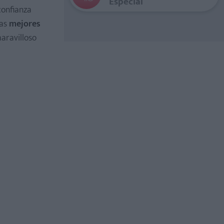
Especial
confianza
las
mejores
aravilloso