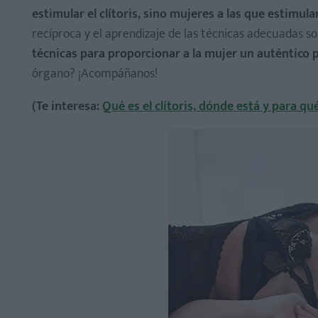
estimular el clítoris, sino mujeres a las que estimular 
recíproca y el aprendizaje de las técnicas adecuadas s
técnicas para proporcionar a la mujer un auténtico p
órgano? ¡Acompáñanos!
(Te interesa:
Qué es el clítoris, dónde está y para qu