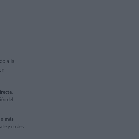
do a la
en
irecta
,
ión del
odo más
ate y no des