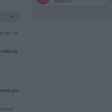
Especial
e que, sin
u falta de
nterés por
de hacer