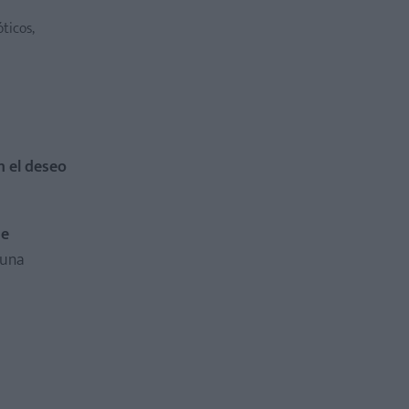
ticos,
n el deseo
de
 una