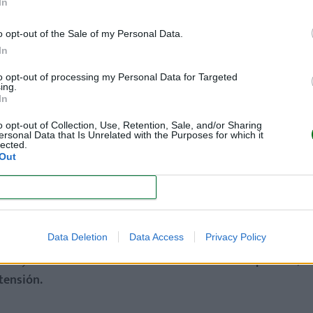
In
ir el orgasmo.
o opt-out of the Sale of my Personal Data.
SMO EN UNA MUJER EN 15 MINUTOS!
In
to opt-out of processing my Personal Data for Targeted
ing.
In
o opt-out of Collection, Use, Retention, Sale, and/or Sharing
damos cuenta de que
ciertos problemas de salud pueden inte
ersonal Data that Is Unrelated with the Purposes for which it
lected.
 sexuales,
ya que nuestro cuerpo está enfocado en descansar
Out
CONFIRM
nos facultades físicas, ya que esta
puede afectar nuestra
Data Deletion
Data Access
Privacy Policy
 mayor frecuencia falta de deseo sexual son
la depresión, la
rtensión.