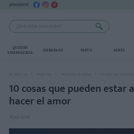
¡SÍGUENOS!
QUEDAR
EMBARAZO
PARTO
BEBÉS
EMBARAZADA
Mi bebé y yo
Mujer Hoy
Relaciones de pareja
10 cosas que pueden e
10 cosas que pueden estar 
hacer el amor
16 Jul 2024