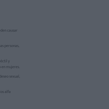
ueden causar
as personas,
éctil y
o en mujeres.
deseo sexual,
los alfa