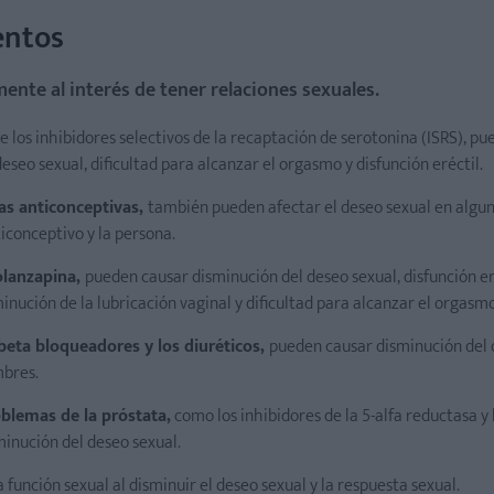
entos
te al interés de tener relaciones sexuales.
 los inhibidores selectivos de la recaptación de serotonina (ISRS), p
seo sexual, dificultad para alcanzar el orgasmo y disfunción eréctil.
as anticonceptivas,
también pueden afectar el deseo sexual en algun
iconceptivo y la persona.
 olanzapina,
pueden causar disminución del deseo sexual, disfunción er
ución de la lubricación vaginal y dificultad para alcanzar el orgasm
beta bloqueadores y los diuréticos,
pueden causar disminución del 
mbres.
blemas de la próstata,
como los inhibidores de la 5-alfa reductasa y 
minución del deseo sexual.
función sexual al disminuir el deseo sexual y la respuesta sexual.