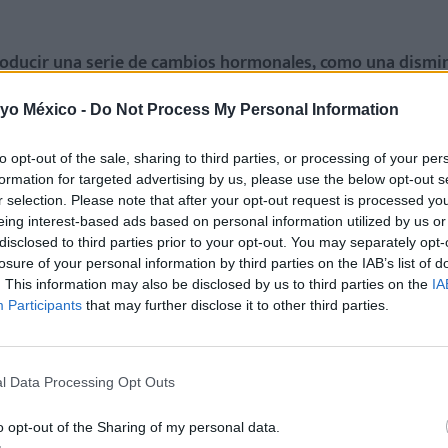
roducir una serie de cambios hormonales, como una dismi
estrechamente relacionados con el deseo sexual. Por otro la
 yo México -
Do Not Process My Personal Information
e disminuyen tu energía y deseo.
to opt-out of the sale, sharing to third parties, or processing of your per
RESIÓN!
formation for targeted advertising by us, please use the below opt-out s
r selection. Please note that after your opt-out request is processed y
eing interest-based ads based on personal information utilized by us or
disclosed to third parties prior to your opt-out. You may separately opt-
losure of your personal information by third parties on the IAB’s list of
. This information may also be disclosed by us to third parties on the
IA
 una gran fatiga y agotamiento,
ocasionando un cansancio e
Participants
that may further disclose it to other third parties.
cer el amor y de disfrutar de la intimidad.
le darás prioridad al descanso y al sueño
por encima de o
l Data Processing Opt Outs
o opt-out of the Sharing of my personal data.
spuesta física durante el sexo,
lo que puede afectar a la ex