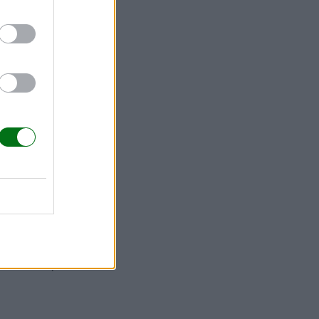
rferir
 y en
 fuerza
 ansiedad,