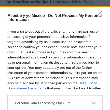
Practicar actividad física:
la actividad física
moderada puede reducir el riesgo de padecer
disfunción eréctil.
Mi bebé y yo México -
Do Not Process My Personal
Information
Mantener un peso saludable:
ello permite
reducir el riesgo de desarrollar colesterol alto,
If you wish to opt-out of the sale, sharing to third parties, or
presión arterial alta y otros factores de riesgo
processing of your personal or sensitive information for
para la disfunción eréctil.
targeted advertising by us, please use the below opt-out
section to confirm your selection. Please note that after your
Seguir unos buenos hábitos de higiene:
es
opt-out request is processed you may continue seeing
importante limpiar con regularidad la zona
interest-based ads based on personal information utilized by
debajo del prepucio con agua y jabón.
us or personal information disclosed to third parties prior to
your opt-out. You may separately opt-out of the further
Informarse adecuadamente sobre los
disclosure of your personal information by third parties on the
medicamentos:
es aconsejable hablar con el
IAB’s list of downstream participants. This information may
médico sobre el uso de medicamentos y los
also be disclosed by us to third parties on the
IAB’s List of
Downstream Participants
that may further disclose it to other
posibles efectos secundarios.
third parties.
Dejar de fumar y limitar la cantidad de alcohol:
Personal Data Processing Opt Outs
ambas practicas son muy dañinas para la salud.