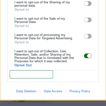
En el ámbito del alcohol, limitar la cantidad
I want to opt-out of the Sharing of my
significa, para los adultos sanos, beber hasta una
personal data.
Opted In
copa por día para las mujeres de todas las edades
y para los hombres mayores de 65 años, y hasta
I want to opt-out of the Sale of my
Personal Data.
dos copas por día para los hombres de 65 años y
Opted In
menores.
I want to opt-out of processing my
(Te interesa:
Eyaculación precoz: técnicas para
Personal Data for Targeted Advertising.
Opted In
controlarla
)
I want to opt-out of Collection, Use,
Retention, Sale, and/or Sharing of my
MARIA MASDEU
Personal Data that Is Unrelated with the
Purposes for which it was collected.
Periodista, especializada en
Opted Out
temas de embarazo,
maternidad, paternidad,
CONFIRM
bebés y niños
Maria Masdeu
Data Deletion
Data Access
Privacy Policy