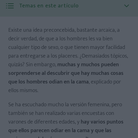
Temas en este artículo
Existe una idea preconcebida, bastante arcaica, a
decir verdad, de que a los hombres les va bien
cualquier tipo de sexo, o que tienen mayor facilidad
para entregarse a los placeres. ¿Demasiados tópicos,
Mujer pasiva
quizás? Sin embargo,
muchas y muchos pueden
Muy controladora
sorprenderse al descubrir que hay muchas cosas
Gemidos excesivos
que los hombres odian en la cama
, explicado por
No querer probar cosas nuevas
ellos mismos.
Fingir el orgasmo
Se ha escuchado mucho la versión femenina, pero
No tener confianza en una misma
también se han realizado varias encuestas con
No saber qué hacer con el pene
varones de diferentes edades, y
hay varios puntos
No practicar sexo oral
que ellos parecen odiar en la cama y que las
La atención dedicada solo al pene