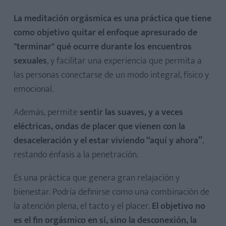
La meditación orgásmica es una práctica que tiene
como objetivo quitar el enfoque apresurado de
"terminar" qué ocurre durante los encuentros
Crear un espacio especial
sexuales
, y facilitar una experiencia que permita a
La persona que da el masaje
las personas conectarse de un modo integral, físico y
emocional.
Además, permite
sentir las suaves, y a veces
eléctricas, ondas de placer que vienen con la
Beneficios emocionales
desaceleración y el estar viviendo “aquí y ahora”
,
restando énfasis a la penetración.
Es una práctica que genera gran relajación y
bienestar. Podría definirse como una combinación de
la atención plena, el tacto y el placer.
El objetivo no
es el fin orgásmico en sí, sino la desconexión, la