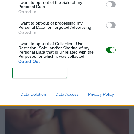
I want to opt-out of the Sale of my
LEER
Personal Data.
Opted In
I want to opt-out of processing my
Personal Data for Targeted Advertising.
Opted In
I want to opt-out of Collection, Use,
Retention, Sale, and/or Sharing of my
Personal Data that Is Unrelated with the
Purposes for which it was collected.
Opted Out
CONFIRM
10 cosas que pueden estar afectando el que no
tengas ganas de hacer el amor
Data Deletion
Data Access
Privacy Policy
LEER