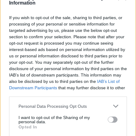
Information
If you wish to opt-out of the sale, sharing to third parties, or
processing of your personal or sensitive information for
Matutolagnia: descubre el placer del sexo
targeted advertising by us, please use the below opt-out
mañanero y por qué a muchos les fascina
section to confirm your selection. Please note that after your
opt-out request is processed you may continue seeing
LEER
interest-based ads based on personal information utilized by
us or personal information disclosed to third parties prior to
your opt-out. You may separately opt-out of the further
disclosure of your personal information by third parties on the
IAB’s list of downstream participants. This information may
also be disclosed by us to third parties on the
IAB’s List of
Downstream Participants
that may further disclose it to other
third parties.
Personal Data Processing Opt Outs
I want to opt-out of the Sharing of my
personal data.
Cinco tips para reconectar con tu pareja después
Opted In
del bebé