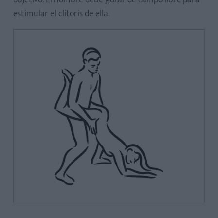
objetivo. El hombre debe gozar de campo libre para
estimular el clítoris de ella.