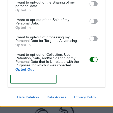
I want to opt-out of the Sharing of my
8. La flor de loto
personal data.
Opted In
La posición flor de loto o unión del loto, permite un
I want to opt-out of the Sale of my
Personal Data.
amor cara a cara muy placentero.
Es una postura
Opted In
muy sensual y que facilita encontrar el punto G.
I want to opt-out of processing my
Para hacerla bien, el hombre debe sentarse con las
Personal Data for Targeted Advertising.
Opted In
piernas cruzadas, los tobillos cruzados entre los
muslos, o en cuclillas. La mujer se sienta sobre él y
I want to opt-out of Collection, Use,
Retention, Sale, and/or Sharing of my
envuelve sus piernas alrededor de su cintura,
Personal Data that Is Unrelated with the
Purposes for which it was collected.
colocando sus pies contra sus nalgas. Así empieza la
Opted Out
penetración.
CONFIRM
Data Deletion
Data Access
Privacy Policy