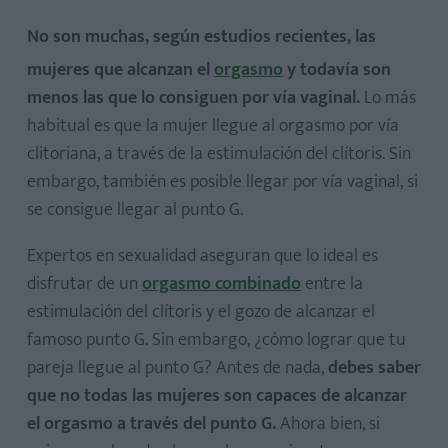
No son muchas, según estudios recientes, las
mujeres que alcanzan el
orgasmo
y todavía son
menos las que lo consiguen por vía vaginal.
Lo más
habitual es que la mujer llegue al orgasmo por vía
clitoriana, a través de la estimulación del clítoris. Sin
1. Por detrás
embargo, también es posible llegar por vía vaginal, si
2. La profunda
se consigue llegar al punto G.
3. La silla
4. La dominante
Expertos en sexualidad aseguran que lo ideal es
disfrutar de un
orgasmo combinado
entre la
5. De lado
estimulación del clítoris y el gozo de alcanzar el
6. La amazona
famoso punto G. Sin embargo, ¿cómo lograr que tu
7. El ventilador
pareja llegue al punto G? Antes de nada,
debes saber
8. La flor de loto
que no todas las mujeres son capaces de alcanzar
9. Dulzura oriental
el orgasmo a través del punto G.
Ahora bien, si
10. El sacacorchos