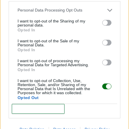
Personal Data Processing Opt Outs
Amor en pausa… pero no perdido
I want to opt-out of the Sharing of my
personal data.
LEER
Opted In
I want to opt-out of the Sale of my
Personal Data.
Opted In
I want to opt-out of processing my
Personal Data for Targeted Advertising.
Opted In
I want to opt-out of Collection, Use,
Retention, Sale, and/or Sharing of my
Personal Data that Is Unrelated with the
Purposes for which it was collected.
Opted Out
Matutolagnia: descubre el placer del sexo
CONFIRM
mañanero y por qué a muchos les fascina
LEER