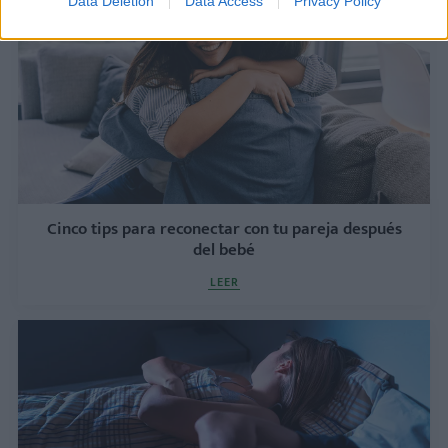
Data Deletion
Data Access
Privacy Policy
Cinco tips para reconectar con tu pareja después
del bebé
LEER