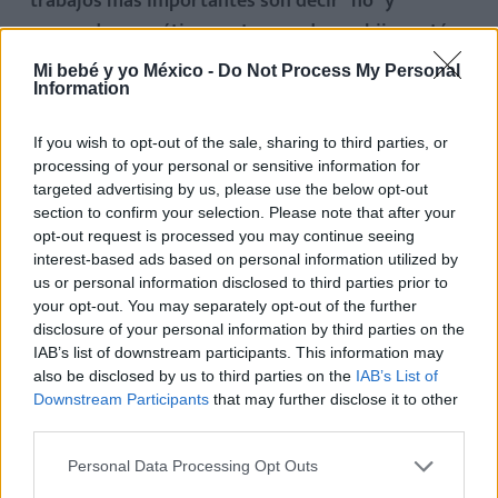
trabajos más importantes son decir “no” y
responder empáticamente cuando sus hijos están
contentos, tristes, frustrados, etc.
Si tú le dices a tu
Mi bebé y yo México -
Do Not Process My Personal
hijo que no (por ejemplo, que no puede beber de la
Information
botella de cloro o que no puede meter los dedos en el
If you wish to opt-out of the sale, sharing to third parties, or
enchufe), estás haciendo tu primer trabajo; y si tu
processing of your personal or sensitive information for
bebé se enfada y le dices “ya sé quequerías mucho
targeted advertising by us, please use the below opt-out
beber de la botella, pero eso no lo puedes hacer”,
section to confirm your selection. Please note that after your
opt-out request is processed you may continue seeing
estás haciendo tu segundo trabajo, que es ser
interest-based ads based on personal information utilized by
empático.
us or personal information disclosed to third parties prior to
your opt-out. You may separately opt-out of the further
Aquí se acaba nuestro trabajo y
pasamos al trabajo
disclosure of your personal information by third parties on the
IAB’s list of downstream participants. This information may
del niño, que es experimentar las emociones.
En
also be disclosed by us to third parties on the
IAB’s List of
este caso, el pequeño experimentará la frustración,
Downstream Participants
that may further disclose it to other
que es la emoción normal cuando no podemos hacer
third parties.
algo que deseamos, pero esa experiencia de
Personal Data Processing Opt Outs
sentirnos frustrados nos ayuda a ir dominando esa