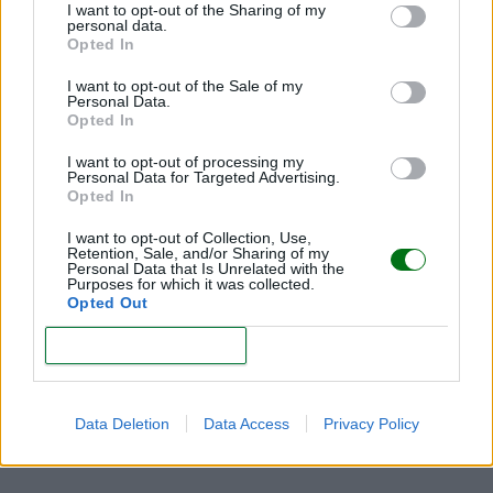
I want to opt-out of the Sharing of my
emoción.
personal data.
Opted In
Como padres, podemos quedarnos a su lado,
I want to opt-out of the Sale of my
seguir siendo empáticos, darle tiempo para que
Personal Data.
Opted In
vaya procesando esa emoción, con paciencia y sin
perder la cordura.
I want to opt-out of processing my
Personal Data for Targeted Advertising.
Opted In
I want to opt-out of Collection, Use,
¿Por qué es importante poner límites a
Retention, Sale, and/or Sharing of my
Personal Data that Is Unrelated with the
los niños? ¿Cuándo debemos hacerlo?
Purposes for which it was collected.
Opted Out
Siempre que un niño está haciendo algo que pueda
CONFIRM
ser peligroso para su integridad física
, como beber
de una botella de cloro, ir en el coche sin abrocharse
el cinturón o cruzar un paso de peatones a lo loco,
Data Deletion
Data Access
Privacy Policy
hay que poner un límite.