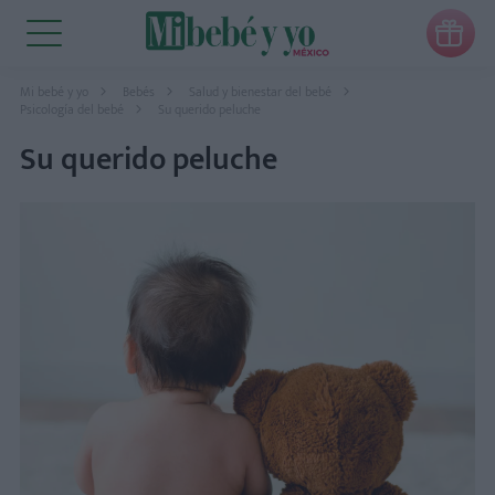

Mi bebé y yo
Bebés
Salud y bienestar del bebé
Psicología del bebé
Su querido peluche
Su querido peluche