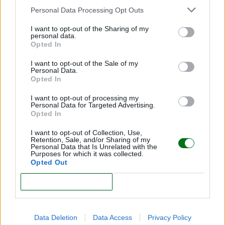
Cómo acompañar las emociones desde el
Personal Data Processing Opt Outs
nacimiento
I want to opt-out of the Sharing of my
LEER
personal data.
Opted In
I want to opt-out of the Sale of my
Personal Data.
Opted In
I want to opt-out of processing my
Personal Data for Targeted Advertising.
Opted In
I want to opt-out of Collection, Use,
Retention, Sale, and/or Sharing of my
Personal Data that Is Unrelated with the
Purposes for which it was collected.
Vínculo afectivo mamá-bebé: ¿qué es?
Opted Out
LEER
CONFIRM
Data Deletion
Data Access
Privacy Policy